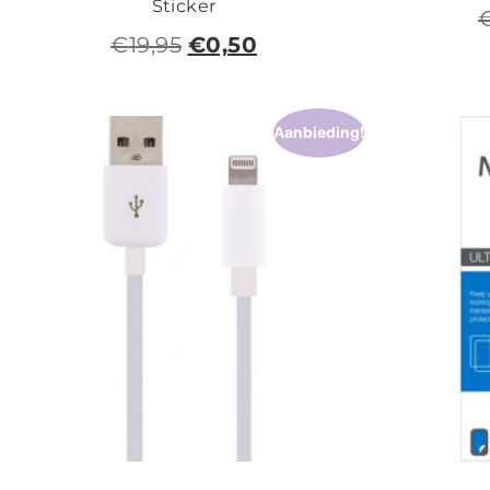
Sticker
€
19,95
€
0,50
Aanbieding!