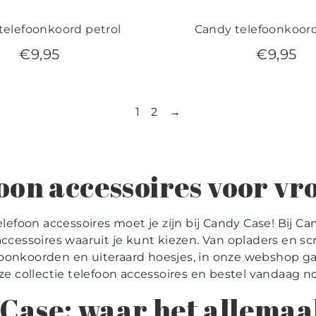
telefoonkoord petrol
Candy telefoonkoor
€
9,95
€
9,95
1
2
→
oon accessoires voor v
elefoon accessoires moet je zijn bij Candy Case! Bij C
accessoires waaruit je kunt kiezen. Van opladers en s
foonkoorden en uiteraard hoesjes, in onze webshop ga
ze collectie telefoon accessoires en bestel vandaag n
Case: waar het allemaa