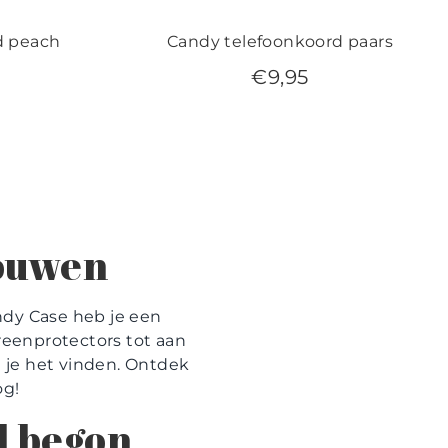
d peach
Candy telefoonkoord paars
€
9,95
rouwen
andy Case heb je een
creenprotectors tot aan
 je het vinden. Ontdek
og!
l begon