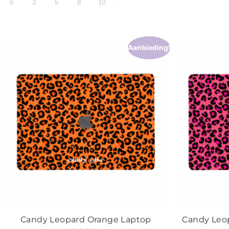
0
3
5
8
10
Aanbieding!
Candy Leopard Orange Laptop
Candy Leop