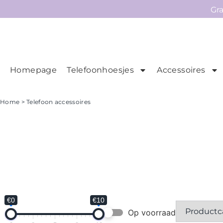
Gr
Homepage
Telefoonhoesjes
Accessoires
Ho
Homepage
Home
> Telefoon accessoires
Telefoonhoesjes
Accessoires
Sale
Collecties
Contact
€0
€10
Op voorraad