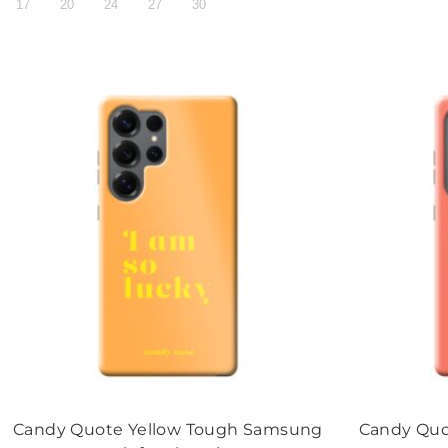
17
20
24
27
30
Candy Quote Yellow Tough Samsung
Candy Qu