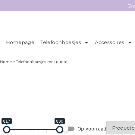
Gr
Homepage
Telefoonhoesjes
Accessoires
Ho
Homepage
Home
> Telefoonhoesjes met quote
Telefoonhoesjes
Accessoires
Sale
Collecties
Contact
€17
€30
Op voorraad