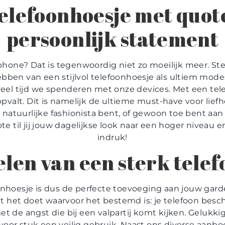
elefoonhoesje met quot
persoonlijk statement
phone? Dat is tegenwoordig niet zo moeilijk meer. S
bben van een stijlvol telefoonhoesje als ultiem mo
veel tijd we spenderen met onze devices. Met een te
e opvalt. Dit is namelijk de ultieme must-have voor lie
n natuurlijke fashionista bent, of gewoon toe bent aan
e til jij jouw dagelijkse look naar een hoger niveau
indruk!
len van een sterk tele
nhoesje is dus de perfecte toevoeging aan jouw garder
t het doet waarvoor het bestemd is: je telefoon besc
t de angst die bij een valpartij komt kijken. Gelukki
oor stuk een veilig gebruik. Naast ons diverse aanbod