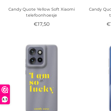
Candy Quote Yellow Soft Xiaomi
Candy Quo
telefoonhoesje
€
17,50
€
8,5