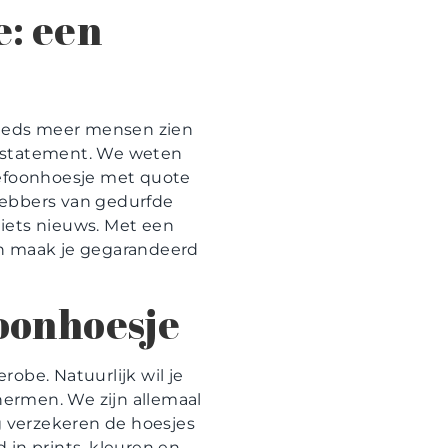
e: een
teeds meer mensen zien
destatement. We weten
lefoonhoesje met quote
fhebbers van gedurfde
 iets nieuws. Met een
 en maak je gegarandeerd
foonhoesje
obe. Natuurlijk wil je
hermen. We zijn allemaal
g verzekeren de hoesjes
 in prints, kleuren en