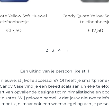
ote Yellow Soft Huawei
Candy Quote Yellow So
telefoonhoesje
telefoonhoesj
€
17,50
€
17,50
1
2
3
4
→
Een uiting van je persoonlijke stijl
nieuwe, stijlvolle accessoire? Of heeft je smartphon
Candy Case vind je een breed scala aan unieke telefo
rt van opvallende designs tot minimalistische en doo
 quotes. Wij geloven namelijk dat jouw nieuwe telefo
 moet zijn, maar ook een weerspiegeling van je persoon