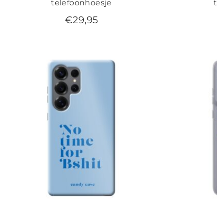
telefoonhoesje
€
29,95