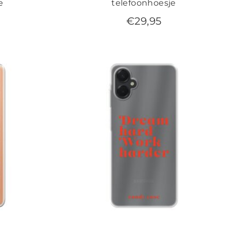
e
telefoonhoesje
€
29,95