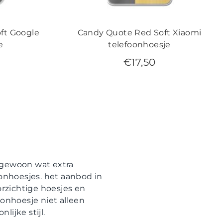
ft Google
Candy Quote Red Soft Xiaomi
e
telefoonhoesje
€
17,50
e gewoon wat extra
onhoesjes. het aanbod in
rzichtige hoesjes en
onhoesje niet alleen
lijke stijl.