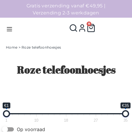
Gratis verzending vanaf €49,95 |
Verzending 2-3 werkdagen
0
Home
> Roze telefoonhoesjes
Homepage
Roze telefoonhoesjes
Telefoonhoesjes
Accessoires
Sale
€1
€35
Collecties
1
10
18
27
35
Op voorraad