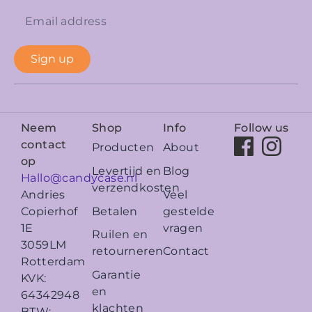
Sign up
Neem
Shop
Info
Follow us
contact
Producten
About
op
Levertijd en
Blog
Hallo@candycase.nl
verzendkosten
Veel
Andries
Betalen
gestelde
Copierhof
vragen
1E
Ruilen en
3059LM
retourneren
Contact
Rotterdam
Garantie
KVK:
en
64342948
klachten
BTW: