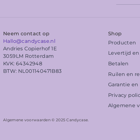
Neem contact op
Shop
Hallo@candycase.nl
Producten
Andries Copierhof 1E
Levertijd e
3059LM Rotterdam
Betalen
KVK: 64342948
BTW: NL001140471B83
Ruilen en r
Garantie en
Privacy poli
Algemene v
Algemene voorwaarden © 2025
Candycase
.