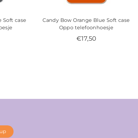
 Soft case
Candy Bow Orange Blue Soft case
oesje
Oppo telefoonhoesje
€
17,50
 up