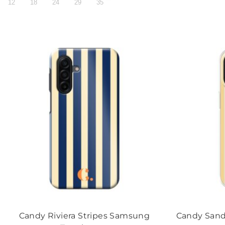
12
18
24
29
35
Candy Riviera Stripes Samsung
Candy Sandy