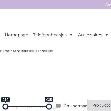
Gr
Homepage
Telefoonhoesjes
Accessoires
Ho
Homepage
Home
> Schattige telefoonhoesjes
Telefoonhoesjes
Accessoires
Sale
Collecties
Contact
€12
€35
Op voorraad