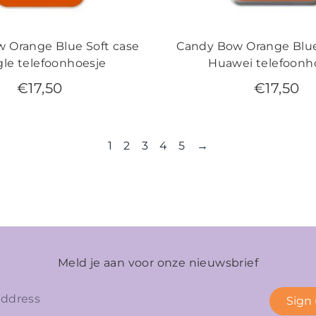
 Orange Blue Soft case
Candy Bow Orange Blue
le telefoonhoesje
Huawei telefoonh
€
17,50
€
17,50
1
2
3
4
5
→
Meld je aan voor onze nieuwsbrief
Sign