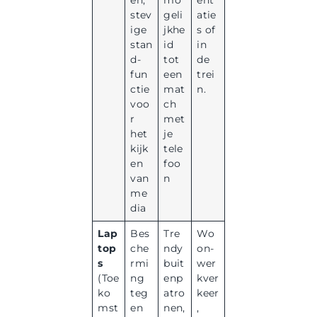
en,
mo
ent
stev
geli
atie
ige
jkhe
s of
stan
id
in
d-
tot
de
fun
een
trei
ctie
mat
n.
voo
ch
r
met
het
je
kijk
tele
en
foo
van
n
me
dia
Lap
Bes
Tre
Wo
top
che
ndy
on-
s
rmi
buit
wer
(Toe
ng
enp
kver
ko
teg
atro
keer
mst
en
nen,
,