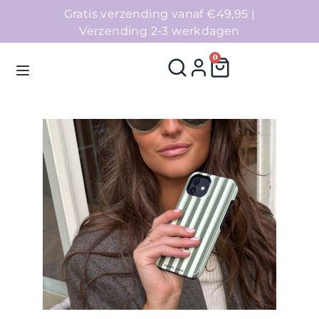
Gratis verzending vanaf €49,95 |
Verzending 2-3 werkdagen
0
Homepage
Telefoonhoesjes
Accessoires
Sale
Collecties