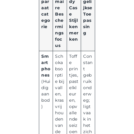
par
mai
dy
geli
aat
re
Cas
jkse
cat
Bes
e
Toe
ego
che
Stijl
pas
rie
rmi
ken
sin
ngs
mer
g
foc
ken
us
Sm
Sch
Toff
Con
art
oka
e
stan
pho
bso
prin
t
nes
rpti
tjes,
geb
(Hui
e bij
past
ruik
dig
vall
elkl
ond
aan
en,
eur
erw
bod
kras
en,
eg;
)
vrij
opv
ligt
hou
alle
vaa
den
nde
k in
van
seiz
het
de
oen
zich