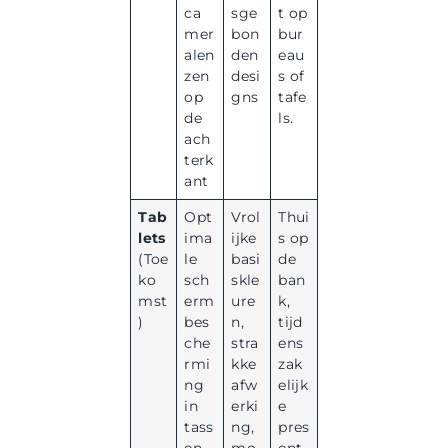
ca
sge
t op
mer
bon
bur
alen
den
eau
zen
desi
s of
op
gns
tafe
de
ls.
ach
terk
ant
Tab
Opt
Vrol
Thui
lets
ima
ijke
s op
(Toe
le
basi
de
ko
sch
skle
ban
mst
erm
ure
k,
)
bes
n,
tijd
che
stra
ens
rmi
kke
zak
ng
afw
elijk
in
erki
e
tass
ng,
pres