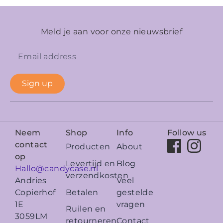
Meld je aan voor onze nieuwsbrief
Sign up
Neem
Shop
Info
Follow us
contact
Producten
About
op
Levertijd en
Blog
Hallo@candycase.nl
verzendkosten
Veel
Andries
Betalen
gestelde
Copierhof
vragen
1E
Ruilen en
3059LM
retourneren
Contact