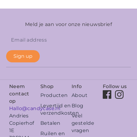
Meld je aan voor onze nieuwsbrief
Sign up
Neem
Shop
Info
Follow us
contact
Producten
About
op
Levertijd en
Blog
Hallo@candycase.nl
verzendkosten
Veel
Andries
Betalen
gestelde
Copierhof
vragen
1E
Ruilen en