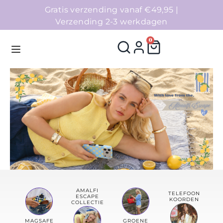
Gratis verzending vanaf €49,95 |
Verzending 2-3 werkdagen
0
Homepage
Telefoonhoesjes
Accessoires
Sale
AMALFI
TELEFOON
ESCAPE
KOORDEN
Collecties
COLLECTIE
MAGSAFE
GROENE