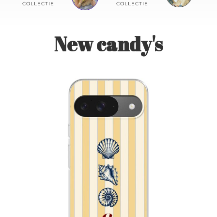
Contact
COLLECTIE
COLLECTIE
New candy's