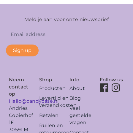
Meld je aan voor onze nieuwsbrief
Sign up
Neem
Shop
Info
Follow us
contact
Producten
About
op
Levertijd en
Blog
Hallo@candycase.nl
verzendkosten
Veel
Andries
Betalen
gestelde
Copierhof
vragen
1E
Ruilen en
3059LM
retourneren
Contact