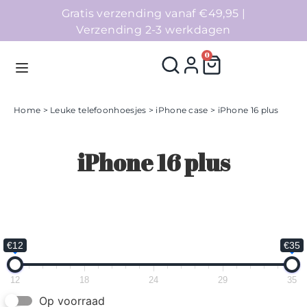
Gratis verzending vanaf €49,95 |
Verzending 2-3 werkdagen
0
Home
>
Leuke telefoonhoesjes
>
iPhone case
> iPhone 16 plus
Homepage
iPhone 16 plus
Telefoonhoesjes
Accessoires
Sale
€12
€35
Collecties
12
18
24
29
35
Op voorraad