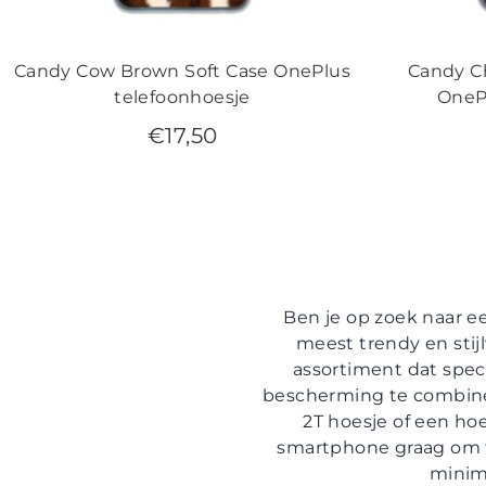
Candy Cow Brown Soft Case OnePlus
Candy C
telefoonhoesje
OneP
€
17,50
Ben je op zoek naar e
meest trendy en stijl
assortiment dat speci
bescherming te combiner
2T hoesje of een ho
smartphone graag om to
minima