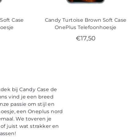
Soft Case
Candy Turtoise Brown Soft Case
oesje
OnePlus Telefoonhoesje
€
17,50
tdek bij Candy Case de
 ons vind je een breed
nze passie om stijl en
hoesje, een Oneplus nord
emaal. We toveren je
f juist wat strakker en
rassen!