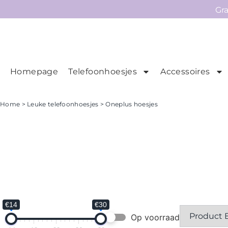
Gr
Homepage
Telefoonhoesjes
Accessoires
Ho
Homepage
Home
>
Leuke telefoonhoesjes
> Oneplus hoesjes
Telefoonhoesjes
Accessoires
Sale
Collecties
Contact
€14
€30
Op voorraad