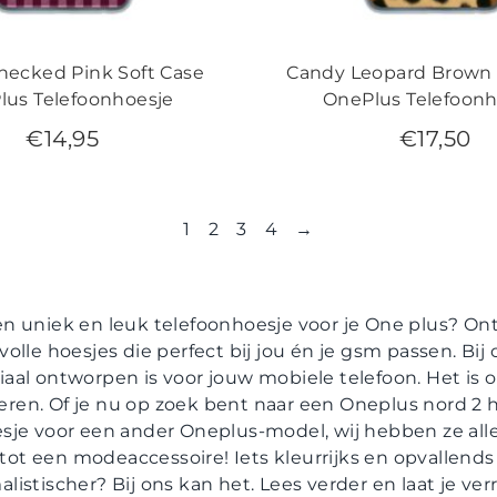
hecked Pink Soft Case
Candy Leopard Brown 
lus Telefoonhoesje
OnePlus Telefoonh
€
14,95
€
17,50
1
2
3
4
→
en uniek en leuk telefoonhoesje voor je One plus? On
volle hoesjes die perfect bij jou én je gsm passen. Bij
aal ontworpen is voor jouw mobiele telefoon. Het is o
en. Of je nu op zoek bent naar een Oneplus nord 2 
esje voor een ander Oneplus-model, wij hebben ze all
t een modeaccessoire! Iets kleurrijks en opvallends o
listischer? Bij ons kan het. Lees verder en laat je ver