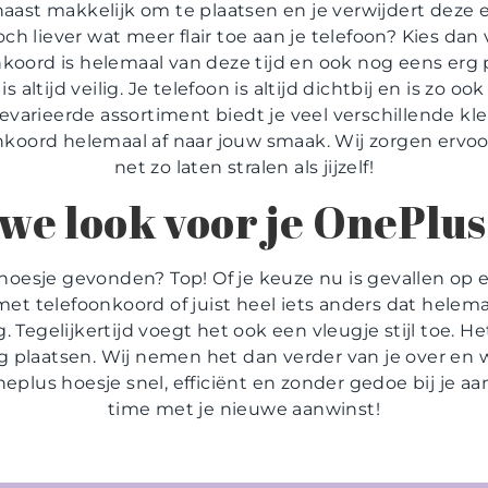
naast makkelijk om te plaatsen en je verwijdert dez
ch liever wat meer flair toe aan je telefoon? Kies da
koord is helemaal van deze tijd en ook nog eens erg p
is altijd veilig. Je telefoon is altijd dichtbij en is zo
varieerde assortiment biedt je veel verschillende kle
nkoord helemaal af naar jouw smaak. Wij zorgen ervo
net zo laten stralen als jijzelf!
we look voor je OnePlus
hoesje gevonden? Top! Of je keuze nu is gevallen op ee
et telefoonkoord of juist heel iets anders dat helemaa
 Tegelijkertijd voegt het ook een vleugje stijl toe. H
ing plaatsen. Wij nemen het dan verder van je over en 
plus hoesje snel, efficiënt en zonder gedoe bij je aan
time met je nieuwe aanwinst!