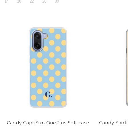
14
18
22
26
30
Candy CapriSun OnePlus Soft case
Candy Sardi