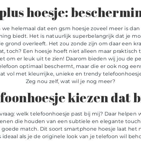
lus hoesje: bescherming
we helemaal dat een gsm hoesje zoveel meer is dan a
ing biedt. Het is natuurlijk superbelangrijk dat je mo
 grond overleeft. Het zou zonde zijn om daar een kra
t, toch? Een hoesje hoeft niet alleen maar praktisch t
et om er leuk uit te zien! Daarom bieden wij jou de p
elefoon optimaal beschermt, maar die er ook nog eens
aat vol met kleurrijke, unieke en trendy telefoonhoesje
Zeg nou zelf, wat wil je nog meer?
foonhoesje kiezen dat bi
 vraag: welk telefoonhoesje past bij mij? Daar helpen 
genen die houden van een subtiele en elegante touch,
 goede match. Dit soort smartphone hoesje laat het 
 ideaal als je de originele look van je telefoon wil b