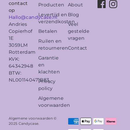
contact
Producten
About
op
Levertijd en
Blog
Hallo@candycase.nl
verzendkosten
Veel
Andries
Betalen
gestelde
Copierhof
vragen
1E
Ruilen en
3059LM
retourneren
Contact
Rotterdam
Garantie
KVK:
en
64342948
klachten
BTW:
NL001140471B83
Privacy
policy
Algemene
voorwaarden
Algemene voorwaarden ©
2025
Candycase
.