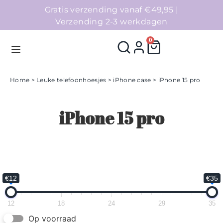
Gratis verzending vanaf €49,95 |
Verzending 2-3 werkdagen
0
Home
>
Leuke telefoonhoesjes
>
iPhone case
> iPhone 15 pro
Homepage
iPhone 15 pro
Telefoonhoesjes
Accessoires
Sale
€12
€35
Collecties
12
18
24
29
35
Op voorraad