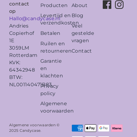
contact
Producten
About
op
Levertijd en
Blog
Hallo@candycase.nl
verzendkosten
Veel
Andries
Betalen
gestelde
Copierhof
vragen
1E
Ruilen en
3059LM
retourneren
Contact
Rotterdam
Garantie
KVK:
en
64342948
klachten
BTW:
NL001140471B83
Privacy
policy
Algemene
voorwaarden
Algemene voorwaarden ©
2025
Candycase
.