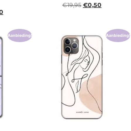
€
19,95
€
0,50
0
Aanbieding!
Aanbieding!