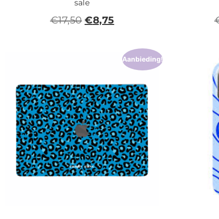
sale
€
17,50
€
8,75
Aanbieding!