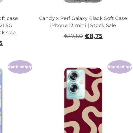
oft case
Candy x Perf Galaxy Black Soft Case
21 5G
iPhone 13 mini | Stock Sale
ck sale
€
17,50
€
8,75
5
Aanbieding!
Aanbieding!