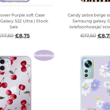
ower Purple soft Case
Candy zebra beige s
alaxy S22 Ultra | Stock
Samsung galaxy S
Sale
telefoonhoesje/ sto
€
17,50
€
8,75
€
17,50
€
8,7
Aanbieding!