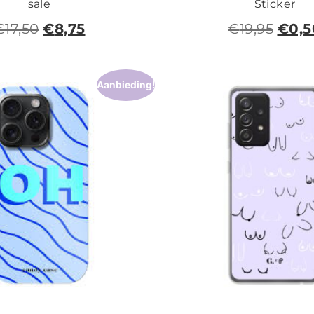
sale
Sticker
€
17,50
€
8,75
€
19,95
€
0,5
Aanbieding!