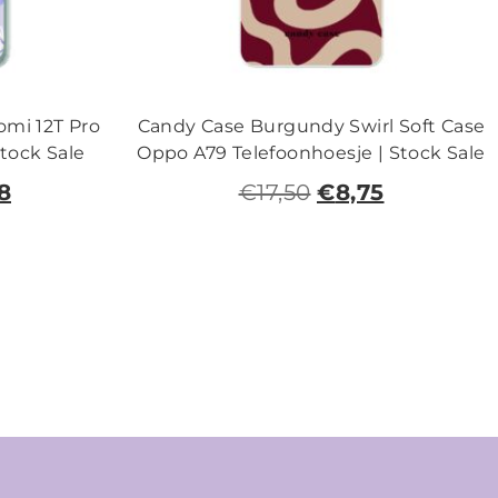
omi 12T Pro
Candy Case Burgundy Swirl Soft Case
Stock Sale
Oppo A79 Telefoonhoesje | Stock Sale
8
€
17,50
€
8,75