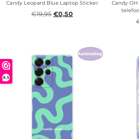
Candy Leopard Blue Laptop Sticker
Candy OH b
telefo
€
19,95
€
0,50
Aanbieding!
8,5