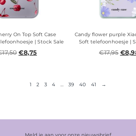
erry On Top Soft Case
Candy flower purple Xia
elefoonhoesje | Stock Sale
Soft telefoonhoesje | 
€
17,50
€
8,75
€
17,95
€
8,9
1
2
3
4
…
39
40
41
→
Meld je aan voor onze nieuwsbrief