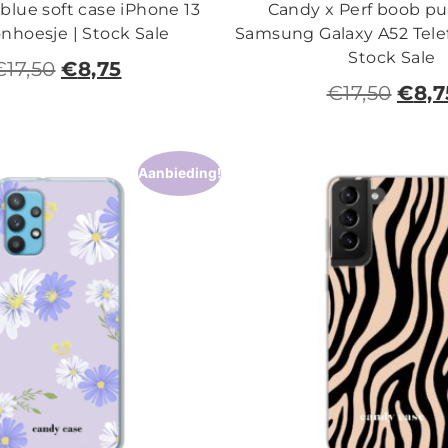
lue soft case iPhone 13
Candy x Perf boob pur
onhoesje | Stock Sale
Samsung Galaxy A52 Tele
Stock Sale
€
17,50
€
8,75
€
17,50
€
8,7
Aanbieding!