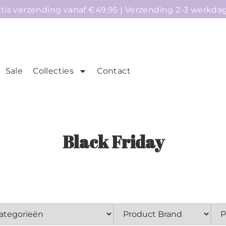
atis verzending vanaf €49,95 | Verzending 2-3 werkda
Sale
Collecties
Contact
mepage
Telefoonhoesjes
Accessoires
Sale
Black Friday