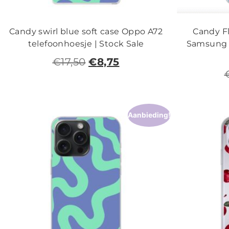
Candy swirl blue soft case Oppo A72
Candy Fl
telefoonhoesje | Stock Sale
Samsung G
€
17,50
€
8,75
Aanbieding!