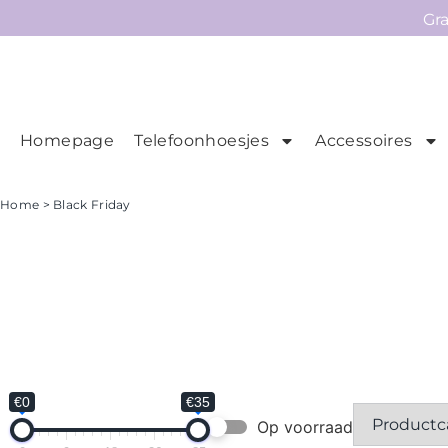
Gr
Homepage
Telefoonhoesjes
Accessoires
Ho
Homepage
Home
> Black Friday
Telefoonhoesjes
Accessoires
Sale
Collecties
Contact
€0
€35
Op voorraad