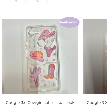
0
9
18
26
35
Aanbieding!
Google 3xl Cowgirl soft case/ stock
Google 3 X