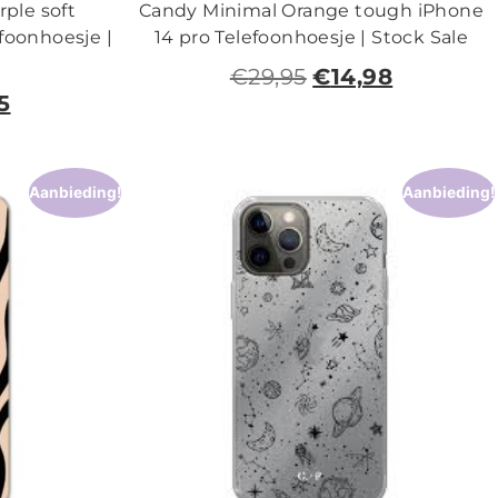
ple soft
Candy Minimal Orange tough iPhone
foonhoesje |
14 pro Telefoonhoesje | Stock Sale
€
29,95
€
14,98
5
Aanbieding!
Aanbieding!