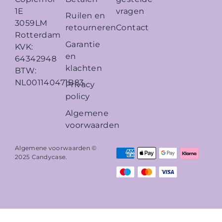
vragen
1E
Ruilen en
3059LM
retourneren
Contact
Rotterdam
Garantie
KVK:
en
64342948
klachten
BTW:
NL001140471B83
Privacy
policy
Algemene
voorwaarden
Algemene voorwaarden ©
2025
Candycase
.