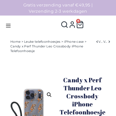
Gratis verzending vanaf €49,95 |
Verzending 2-3 werkdagen
0
Home
>
Leuke telefoonhoesjes
>
iPhone case
>
Verleden
Volgend
Candy x Perf Thunder Leo Crossbody iPhone
Telefoonhoesje
Homepage
Telefoonhoesjes
Candy x Perf
Accessoires
Thunder Leo
Sale
Crossbody
iPhone
Collecties
Telefoonhoesje