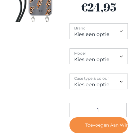
Contact
€
24,95
Brand
Model
Case type & colour
Toevoegen Aan Winkel