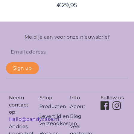
€
29,95
Meld je aan voor onze nieuwsbrief
Sign up
Neem
Shop
Info
Follow us
contact
Producten
About
op
Levertijd en
Blog
Hallo@candycase.nl
verzendkosten
Veel
Andries
Betalen
gestelde
Copierhof