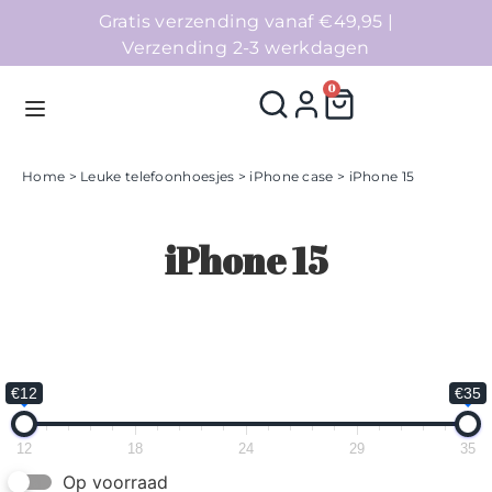
Gratis verzending vanaf €49,95 |
Verzending 2-3 werkdagen
0
Home
>
Leuke telefoonhoesjes
>
iPhone case
> iPhone 15
Homepage
iPhone 15
Telefoonhoesjes
Accessoires
Sale
€12
€35
Collecties
12
18
24
29
35
Op voorraad