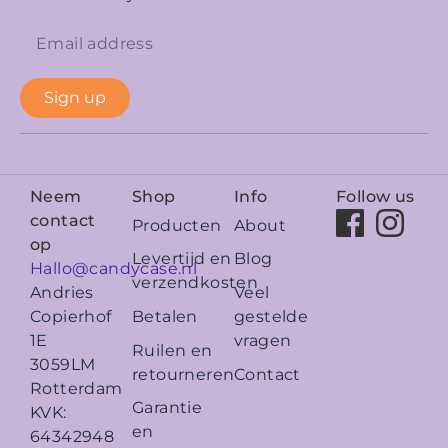
Sign up
Neem
Shop
Info
Follow us
contact
Producten
About
op
Levertijd en
Blog
Hallo@candycase.nl
verzendkosten
Veel
Andries
Betalen
gestelde
Copierhof
vragen
1E
Ruilen en
3059LM
retourneren
Contact
Rotterdam
Garantie
KVK:
en
64342948