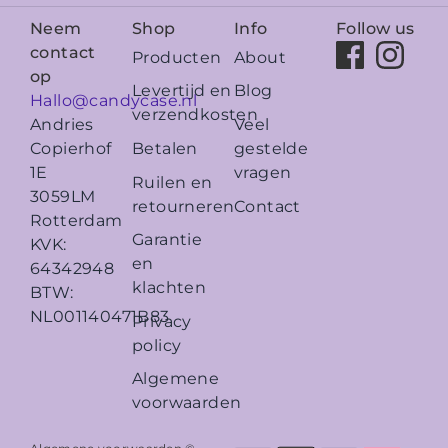
Neem
Shop
Info
Follow us
contact
Producten
About
op
Levertijd en
Blog
Hallo@candycase.nl
verzendkosten
Veel
Andries
Betalen
gestelde
Copierhof
vragen
1E
Ruilen en
3059LM
retourneren
Contact
Rotterdam
Garantie
KVK:
en
64342948
klachten
BTW:
NL001140471B83
Privacy
policy
Algemene
voorwaarden