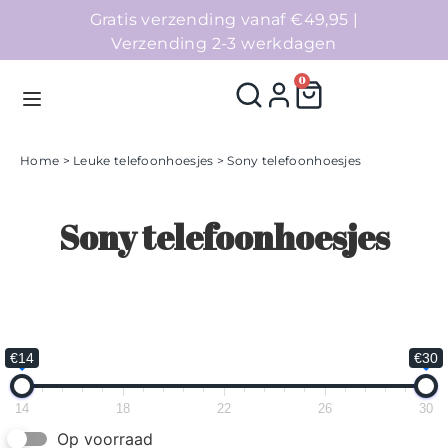
Gratis verzending vanaf €49,95 |
Verzending 2-3 werkdagen
0
Home
>
Leuke telefoonhoesjes
> Sony telefoonhoesjes
Homepage
Sony telefoonhoesjes
Telefoonhoesjes
Accessoires
Sale
€14
€30
Collecties
14
18
22
26
30
Op voorraad