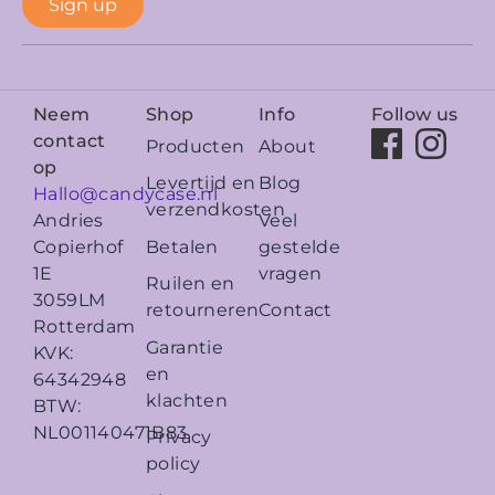
Sign up
Neem
Shop
Info
Follow us
contact
Producten
About
op
Levertijd en
Blog
Hallo@candycase.nl
verzendkosten
Veel
Andries
Betalen
gestelde
Copierhof
vragen
1E
Ruilen en
3059LM
retourneren
Contact
Rotterdam
Garantie
KVK:
en
64342948
klachten
BTW:
NL001140471B83
Privacy
policy