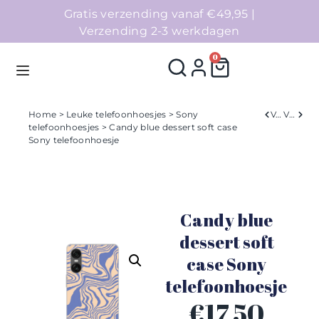
Gratis verzending vanaf €49,95 |
Verzending 2-3 werkdagen
0
Home
>
Leuke telefoonhoesjes
>
Sony
Verleden
Volgend
telefoonhoesjes
> Candy blue dessert soft case
Sony telefoonhoesje
Homepage
Telefoonhoesjes
Candy blue
Accessoires
dessert soft
Sale
case Sony
telefoonhoesje
Collecties
€
17,50