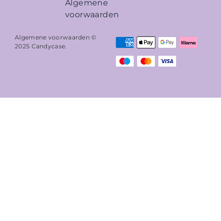
Algemene
voorwaarden
Algemene voorwaarden ©
2025
Candycase
.