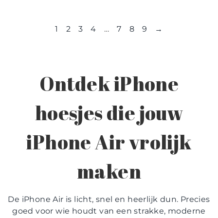
1
2
3
4
…
7
8
9
→
Ontdek
iPhone
hoesjes
die jouw
iPhone Air vrolijk
maken
De iPhone Air is licht, snel en heerlijk dun. Precies
goed voor wie houdt van een strakke, moderne