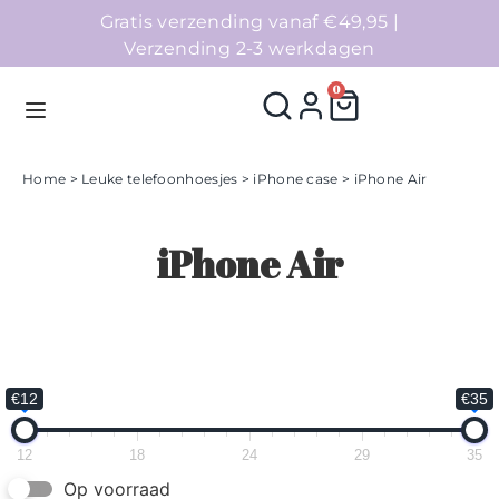
Gratis verzending vanaf €49,95 |
Verzending 2-3 werkdagen
0
Home
>
Leuke telefoonhoesjes
>
iPhone case
> iPhone Air
Homepage
iPhone Air
Telefoonhoesjes
Accessoires
Sale
€12
€35
Collecties
12
18
24
29
35
Op voorraad