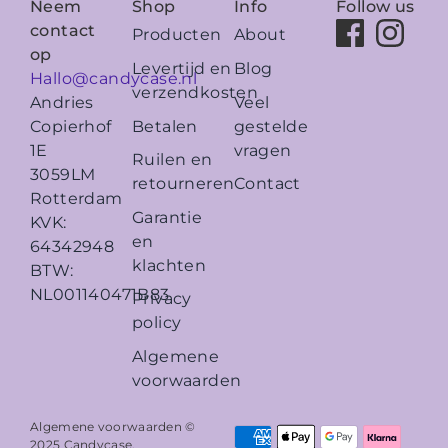
Neem
Shop
Info
Follow us
contact
Producten
About
op
Levertijd en
Blog
Hallo@candycase.nl
verzendkosten
Veel
Andries
Betalen
gestelde
Copierhof
vragen
1E
Ruilen en
3059LM
retourneren
Contact
Rotterdam
Garantie
KVK:
en
64342948
klachten
BTW:
NL001140471B83
Privacy
policy
Algemene
voorwaarden
Algemene voorwaarden ©
2025
Candycase
.