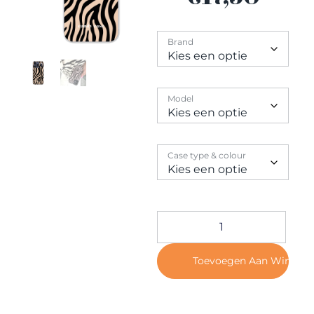
Contact
Brand
Model
Case type & colour
Toevoegen Aan Winkel