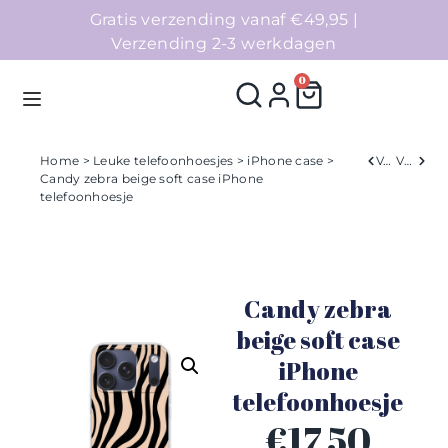
Gratis verzending vanaf €49,95 |
Verzending 2-3 werkdagen
0
Home
>
Leuke telefoonhoesjes
>
iPhone case
>
Verleden
Volgend
Candy zebra beige soft case iPhone
telefoonhoesje
Homepage
Telefoonhoesjes
Candy zebra
Accessoires
beige soft case
Sale
iPhone
telefoonhoesje
Collecties
€
17,50