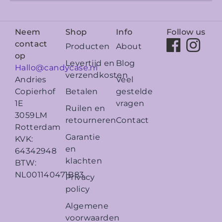
Neem
Shop
Info
Follow us
contact
Producten
About
op
Levertijd en
Blog
Hallo@candycase.nl
verzendkosten
Veel
Andries
Betalen
gestelde
Copierhof
vragen
1E
Ruilen en
3059LM
retourneren
Contact
Rotterdam
Garantie
KVK:
en
64342948
klachten
BTW:
NL001140471B83
Privacy
policy
Algemene
voorwaarden