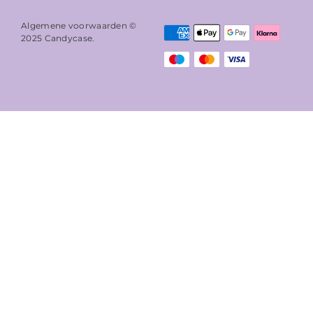
Algemene voorwaarden ©
2025
Candycase
.