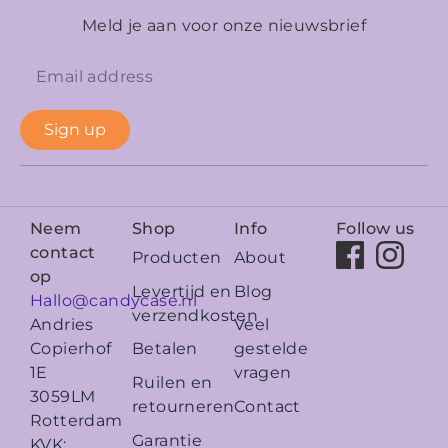
Meld je aan voor onze nieuwsbrief
Sign up
Neem
Shop
Info
Follow us
contact
Producten
About
op
Levertijd en
Blog
Hallo@candycase.nl
verzendkosten
Veel
Andries
Betalen
gestelde
Copierhof
vragen
1E
Ruilen en
3059LM
retourneren
Contact
Rotterdam
Garantie
KVK: