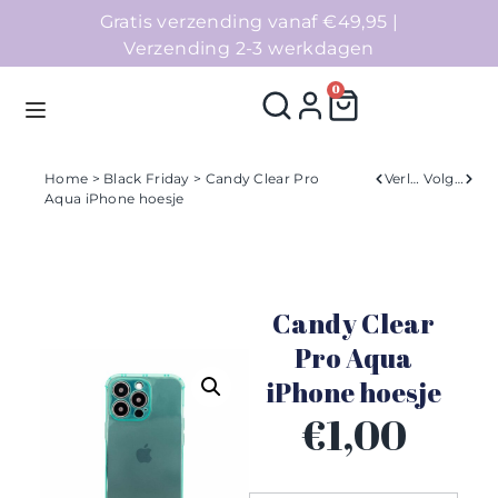
Gratis verzending vanaf €49,95 |
Verzending 2-3 werkdagen
0
Home
>
Black Friday
> Candy Clear Pro
Verleden
Volgend
Aqua iPhone hoesje
Homepage
Telefoonhoesjes
Candy Clear
Accessoires
Pro Aqua
iPhone hoesje
Sale
€
1,00
Collecties