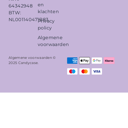
en
64342948
klachten
BTW:
NL001140471B83
Privacy
policy
Algemene
voorwaarden
Algemene voorwaarden ©
2025
Candycase
.