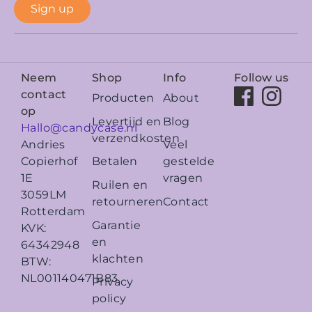
Sign up
Neem
Shop
Info
Follow us
contact
Producten
About
op
Levertijd en
Blog
Hallo@candycase.nl
verzendkosten
Veel
Andries
Betalen
gestelde
Copierhof
vragen
1E
Ruilen en
3059LM
retourneren
Contact
Rotterdam
Garantie
KVK:
en
64342948
klachten
BTW:
NL001140471B83
Privacy
policy