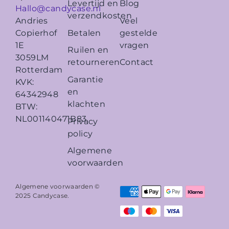
Levertijd en
Blog
Hallo@candycase.nl
verzendkosten
Veel
Andries
Betalen
gestelde
Copierhof
vragen
1E
Ruilen en
3059LM
retourneren
Contact
Rotterdam
Garantie
KVK:
en
64342948
klachten
BTW:
NL001140471B83
Privacy
policy
Algemene
voorwaarden
Algemene voorwaarden ©
2025
Candycase
.