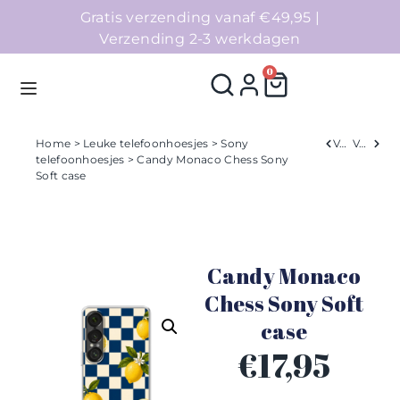
Gratis verzending vanaf €49,95 |
Verzending 2-3 werkdagen
0
Home
>
Leuke telefoonhoesjes
>
Sony
Verleden
Volgend
telefoonhoesjes
> Candy Monaco Chess Sony
Soft case
Homepage
Telefoonhoesjes
Candy Monaco
Accessoires
Chess Sony Soft
Sale
case
€
17,95
Collecties