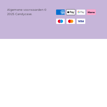
Algemene voorwaarden ©
2025
Candycase
.