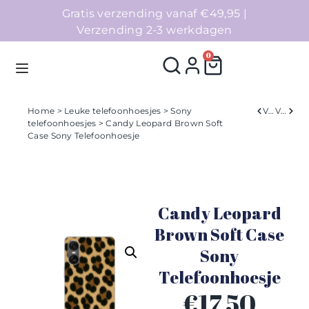
Gratis verzending vanaf €49,95 |
Verzending 2-3 werkdagen
0
Home
>
Leuke telefoonhoesjes
>
Sony
Verleden
Volgend
telefoonhoesjes
> Candy Leopard Brown Soft
Case Sony Telefoonhoesje
Homepage
Telefoonhoesjes
Candy Leopard
Accessoires
Brown Soft Case
Sale
Sony
Telefoonhoesje
Collecties
€
17,50