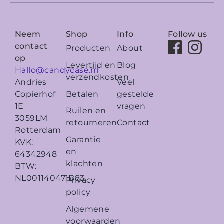
Neem
Shop
Info
Follow us
contact
Producten
About
op
Levertijd en
Blog
Hallo@candycase.nl
verzendkosten
Veel
Andries
Betalen
gestelde
Copierhof
vragen
1E
Ruilen en
3059LM
retourneren
Contact
Rotterdam
Garantie
KVK:
en
64342948
klachten
BTW:
NL001140471B83
Privacy
policy
Algemene
voorwaarden