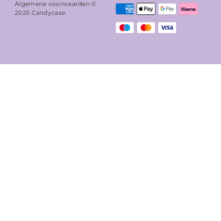
Algemene voorwaarden ©
2025
Candycase
.