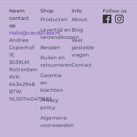
Neem
Shop
Info
Follow us
contact
Producten
About
op
Levertijd en
Blog
Hallo@candycase.nl
verzendkosten
Veel
Andries
Betalen
gestelde
Copierhof
vragen
1E
Ruilen en
3059LM
retourneren
Contact
Rotterdam
Garantie
KVK:
en
64342948
klachten
BTW:
NL001140471B83
Privacy
policy
Algemene
voorwaarden