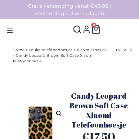
Gratis verzending vanaf €49,95 |
Verzending 2-3 werkdagen
0
Home
>
Leuke telefoonhoesjes
>
Xiaomi Hoesjes
Verleden
Volgend
> Candy Leopard Brown Soft Case Xiaomi
Telefoonhoesje
Homepage
Telefoonhoesjes
Candy Leopard
Accessoires
Brown Soft Case
Sale
Xiaomi
Telefoonhoesje
Collecties
€
17,50