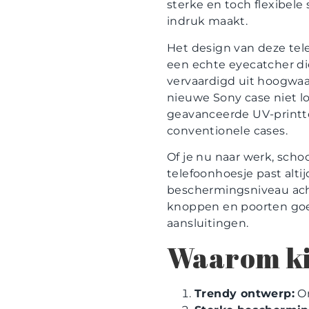
sterke en toch flexibele s
indruk maakt.
Het design van deze tel
een echte eyecatcher die
vervaardigd uit hoogwaar
nieuwe Sony case niet lo
geavanceerde UV-printtec
conventionele cases.
Of je nu naar werk, scho
telefoonhoesje past altij
beschermingsniveau achte
knoppen en poorten goed
aansluitingen.
Waarom kie
Trendy ontwerp:
Or