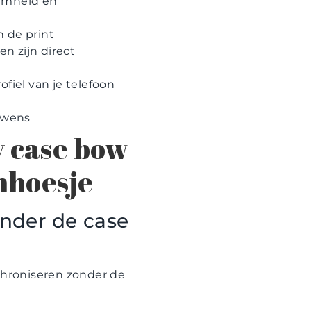
aamheid en
n de print
n zijn direct
fiel van je telefoon
r wens
y case bow
nhoesje
onder de case
nchroniseren zonder de