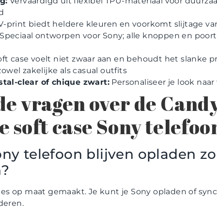
g:
Vervaardigd uit flexibel TPU-materiaal voor duurz
d
-print biedt heldere kleuren en voorkomt slijtage va
Speciaal ontworpen voor Sony; alle knoppen en poorte
ft case voelt niet zwaar aan en behoudt het slanke pro
zowel zakelijke als casual outfits
tal-clear of chique zwart:
Personaliseer je look naa
de vragen over de Cand
e soft case Sony telefoo
ony telefoon blijven opladen z
n?
ecies op maat gemaakt. Je kunt je Sony opladen of sy
deren.