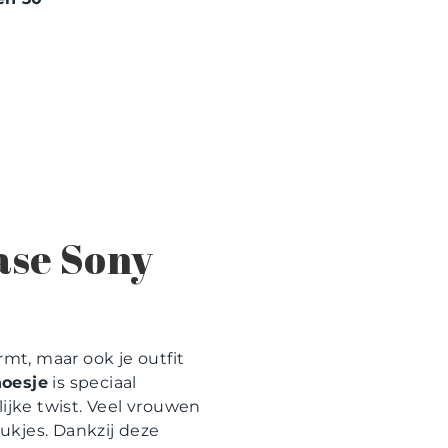
ase Sony
rmt, maar ook je outfit
hoesje
is speciaal
jke twist. Veel vrouwen
ukjes. Dankzij deze