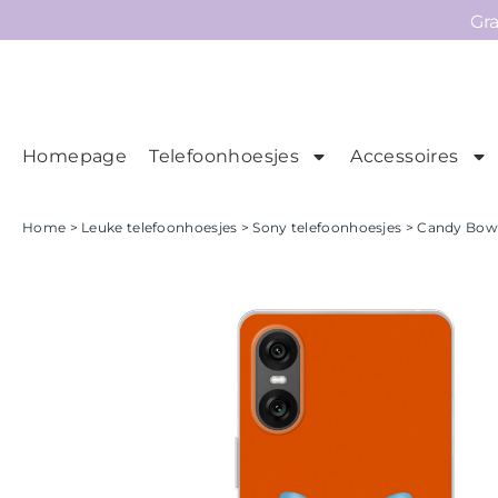
Gr
Homepage
Telefoonhoesjes
Accessoires
Ho
Homepage
Home
>
Leuke telefoonhoesjes
>
Sony telefoonhoesjes
> Candy Bow 
Telefoonhoesjes
Accessoires
Sale
Collecties
Contact