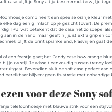
oft case blijft je Sony altijd beschermd, terwijl je tegeli
efoonhoesje combineert een speelse oranje kleur met 
 elke dag een glimlach op je gezicht tovert. De prem
dig TPU, wat betekent dat de case net zo soepel als st
g aan in de hand, maar geeft hij juist extra grip en co
hniek blijft de print sprankelend, krasvrij en gaat 
ol of een feestje gaat; het Candy case bow orange blu
d bij jouw stijl. Je wisselt eenvoudig tussen trendy lo
ruitgaat. Bovendien sluit de soft case perfect aan o
 bereikbaar blijven: geen frustratie met onhandige 
zen voor deze Sony sof
anje telefoonhoesje met blauwe strik voor een stijlvol