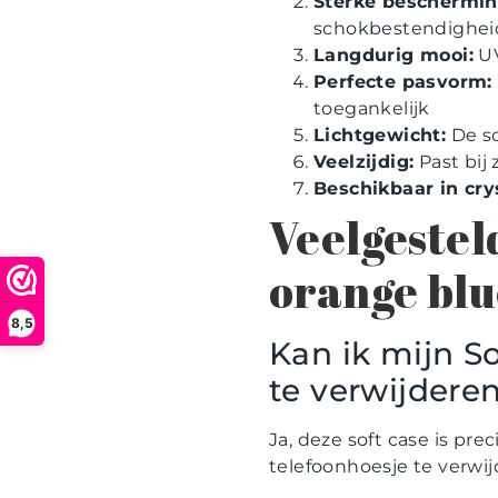
Sterke beschermin
schokbestendighei
Langdurig mooi:
UV
Perfecte pasvorm:
toegankelijk
Lichtgewicht:
De so
Veelzijdig:
Past bij 
Beschikbaar in crys
Veelgestel
orange blu
8,5
Kan ik mijn S
te verwijdere
Ja, deze soft case is pr
telefoonhoesje te verwij