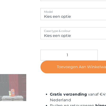
Model
Case type & colour
Toevoegen Aan Winkelw
Gratis verzending
vanaf €4
Nederland
Ruilen en retourneren
binn