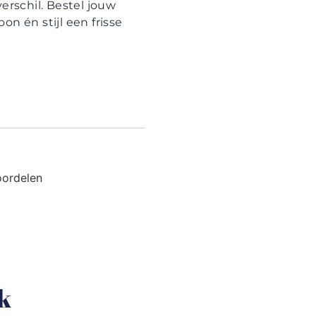
verschil. Bestel jouw
n én stijl een frisse
oordelen
uk