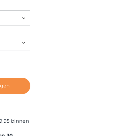
agen
9,95 binnen
en 30