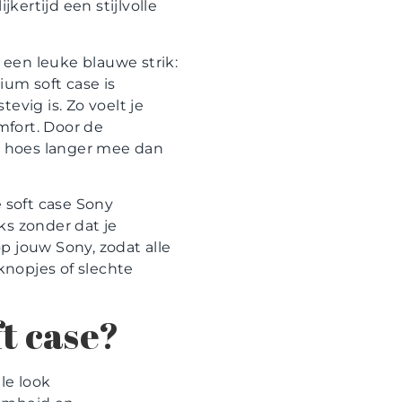
jkertijd een stijlvolle
een leuke blauwe strik:
ium soft case is
evig is. Zo voelt je
mfort. Door de
de hoes langer mee dan
e soft case Sony
oks zonder dat je
p jouw Sony, zodat alle
knopjes of slechte
t case?
le look