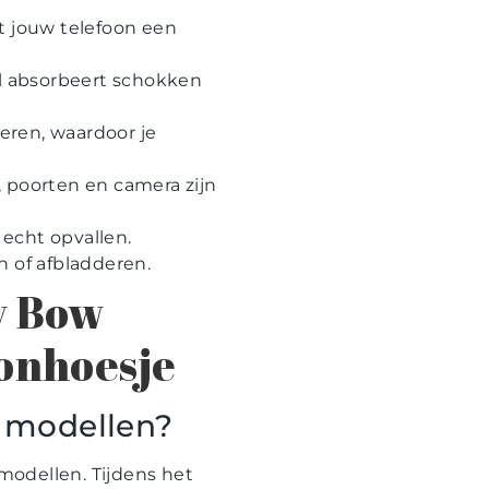
t jouw telefoon een
l absorbeert schokken
beren, waardoor je
 poorten en camera zijn
 echt opvallen.
n of afbladderen.
y Bow
oonhoesje
o modellen?
modellen. Tijdens het