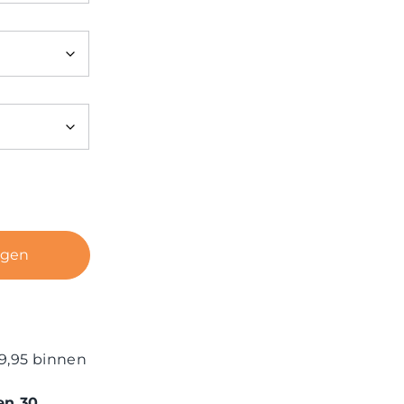
agen
9,95 binnen
en 30