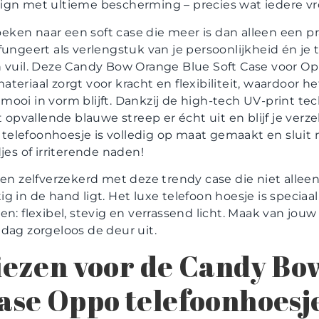
ign met ultieme bescherming – precies wat iedere vr
en naar een soft case die meer is dan alleen een pra
fungeert als verlengstuk van je persoonlijkheid én je
n vuil. Deze Candy Bow Orange Blue Soft Case voor Op
teriaal zorgt voor kracht en flexibiliteit, waardoor 
jd mooi in vorm blijft. Dankzij de high-tech UV-print te
t opvallende blauwe streep er écht uit en blijf je ver
po telefoonhoesje is volledig op maat gemaakt en slui
jes of irriterende naden!
 en zelfverzekerd met deze trendy case die niet alleen
g in de hand ligt. Het luxe telefoon hoesje is specia
en: flexibel, stevig en verrassend licht. Maak van jo
dag zorgeloos de deur uit.
ezen voor de Candy Bo
case Oppo telefoonhoesj