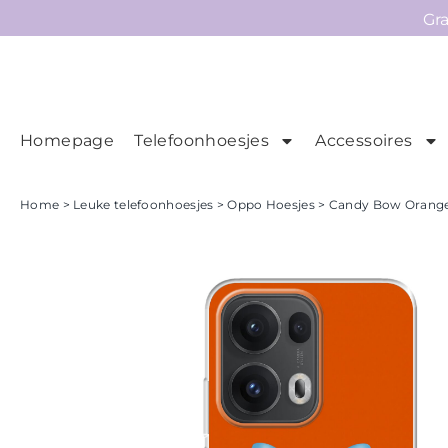
Gr
Homepage
Telefoonhoesjes
Accessoires
Ho
Homepage
Home
>
Leuke telefoonhoesjes
>
Oppo Hoesjes
> Candy Bow Orange 
Telefoonhoesjes
Accessoires
Sale
Collecties
Contact