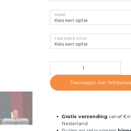
Model
Case type & colour
Toevoegen Aan Winkelw
Gratis verzending
vanaf €4
Nederland
Ruilen en retourneren
binn