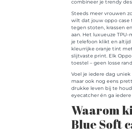
combineer je trendy des
Steeds meer vrouwen zoek
wilt dat jouw oppo case 
tegen stoten, krassen e
aan. Het luxueuze TPU-ma
je telefoon klikt en alti
kleurrijke oranje tint me
slijtvaste print. Elk Op
toestel – geen losse rand
Voel je iedere dag uniek
maar ook nog eens pretti
drukke leven bij te houd
eyecatcher én ga iedere 
Waarom ki
Blue Soft 