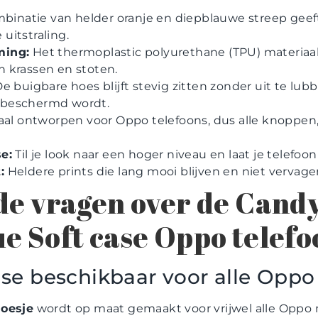
binatie van helder oranje en diepblauwe streep geef
uitstraling.
ming:
Het thermoplastic polyurethane (TPU) materiaa
 krassen en stoten.
e buigbare hoes blijft stevig zitten zonder uit te lub
ak beschermd wordt.
al ontworpen voor Oppo telefoons, dus alle knoppen,
e:
Til je look naar een hoger niveau en laat je telefoon
:
Heldere prints die lang mooi blijven en niet vervage
de vragen over de Cand
e Soft case Oppo telef
case beschikbaar voor alle Opp
oesje
wordt op maat gemaakt voor vrijwel alle Oppo 