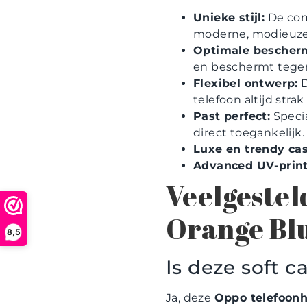
Unieke stijl:
De com
moderne, modieuze 
Optimale bescher
en beschermt tegen
Flexibel ontwerp:
D
telefoon altijd str
Past perfect:
Specia
direct toegankelijk.
Luxe en trendy cas
Advanced UV-print
Veelgestel
Orange Blu
8,5
Is deze soft 
Ja, deze
Oppo telefoonh