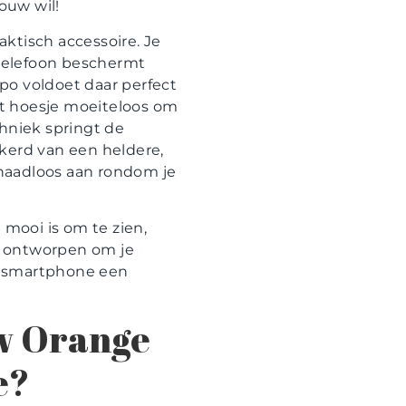
ouw wil!
ktisch accessoire. Je
 telefoon beschermt
po voldoet daar perfect
het hoesje moeiteloos om
chniek springt de
zekerd van een heldere,
t naadloos aan rondom je
 mooi is om te zien,
al ontworpen om je
uw smartphone een
w Orange
e?