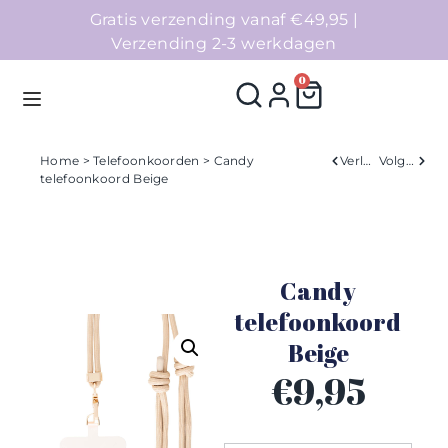
Gratis verzending vanaf €49,95 |
Verzending 2-3 werkdagen
0
Home
>
Telefoonkoorden
> Candy
Verleden
Volgend
telefoonkoord Beige
Homepage
Telefoonhoesjes
Candy
Accessoires
telefoonkoord
Beige
Sale
€
9,95
Collecties