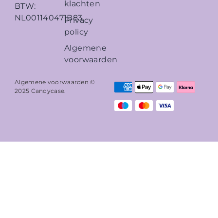
klachten
BTW:
NL001140471B83
Privacy
policy
Algemene
voorwaarden
Algemene voorwaarden ©
2025
Candycase
.