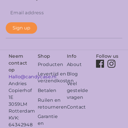
Sign up
Neem
Shop
Info
Follow us
contact
Producten
About
op
Levertijd en
Blog
Hallo@candycase.nl
verzendkosten
Veel
Andries
Betalen
gestelde
Copierhof
vragen
1E
Ruilen en
3059LM
retourneren
Contact
Rotterdam
Garantie
KVK:
en
64342948