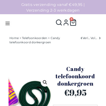
Gratis verzending vanaf €49,95 |
Verzending 2-3 werkdagen
0
Home
>
Telefoonkoorden
> Candy
Verleden
Volgend
telefoonkoord donkergroen
Homepage
Telefoonhoesjes
Candy
Accessoires
telefoonkoord
donkergroen
Sale
€
9,95
Collecties