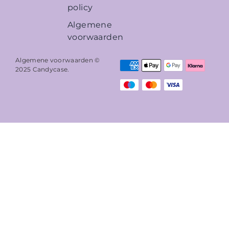
policy
Algemene
voorwaarden
Algemene voorwaarden ©
2025
Candycase
.