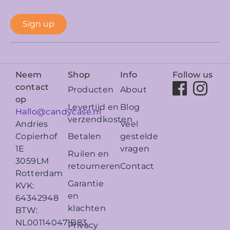
Sign up
Neem
Shop
Info
Follow us
contact
Producten
About
op
Levertijd en
Blog
Hallo@candycase.nl
verzendkosten
Veel
Andries
Betalen
gestelde
Copierhof
vragen
1E
Ruilen en
3059LM
retourneren
Contact
Rotterdam
Garantie
KVK:
en
64342948
klachten
BTW:
NL001140471B83
Privacy