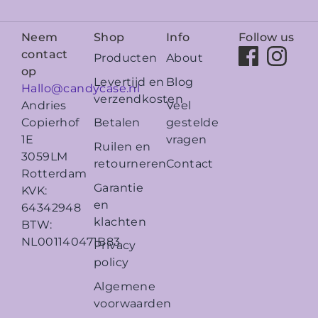
Neem
Shop
Info
Follow us
contact
Producten
About
op
Levertijd en
Blog
Hallo@candycase.nl
verzendkosten
Veel
Andries
Betalen
gestelde
Copierhof
vragen
1E
Ruilen en
3059LM
retourneren
Contact
Rotterdam
Garantie
KVK:
en
64342948
klachten
BTW:
NL001140471B83
Privacy
policy
Algemene
voorwaarden