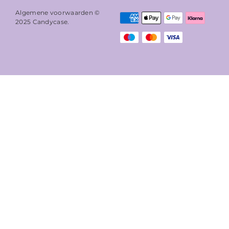
Algemene voorwaarden ©
2025
Candycase
.