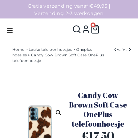
Gratis verzending vanaf €49,95 |
Verzending 2-3 werkdagen
0
Home
>
Leuke telefoonhoesjes
>
Oneplus
Verleden
Volgend
hoesjes
> Candy Cow Brown Soft Case OnePlus
telefoonhoesje
Homepage
Telefoonhoesjes
Candy Cow
Accessoires
Brown Soft Case
Sale
OnePlus
telefoonhoesje
Collecties
€
17,50