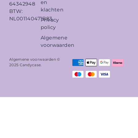
en
64342948
klachten
BTW:
NL001140471B83
Privacy
policy
Algemene
voorwaarden
Algemene voorwaarden ©
2025
Candycase
.