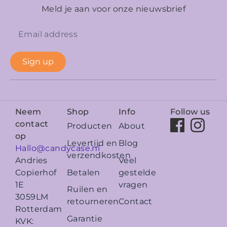
Meld je aan voor onze nieuwsbrief
Sign up
Neem
Shop
Info
Follow us
contact
Producten
About
op
Levertijd en
Blog
Hallo@candycase.nl
verzendkosten
Veel
Andries
Betalen
gestelde
Copierhof
vragen
1E
Ruilen en
3059LM
retourneren
Contact
Rotterdam
Garantie
KVK: