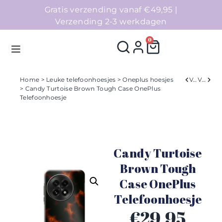
Gratis verzending vanaf €49,95 |
Verzending 2-3 werkdagen
0
Home
>
Leuke telefoonhoesjes
>
Oneplus hoesjes
Verleden
Volgend
> Candy Turtoise Brown Tough Case OnePlus
Telefoonhoesje
Homepage
Telefoonhoesjes
Candy Turtoise
Accessoires
Brown Tough
Sale
Case OnePlus
Telefoonhoesje
Collecties
€
29,95