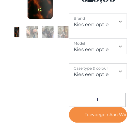
Contact
Brand
Model
Case type & colour
Toevoegen Aan Winkel