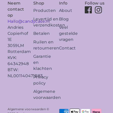
Neem
Shop
Info
Follow us
contact
Producten
About
op
Levertijd en
Blog
Hallo@candycase.nl
verzendkosten
Veel
Andries
Betalen
gestelde
Copierhof
vragen
1E
Ruilen en
3059LM
retourneren
Contact
Rotterdam
Garantie
KVK:
en
64342948
klachten
BTW:
NL001140471B83
Privacy
policy
Algemene
voorwaarden
Algemene voorwaarden ©