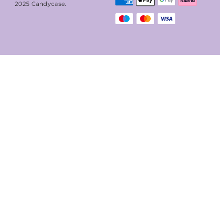
2025
Candycase
.