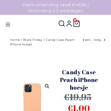
Gratis verzending vanaf €49,95 |
Verzending 2-3 werkdagen
0
Home
>
Black Friday
> Candy Case Peach
Verleden
Volgend
iPhone hoesje
Homepage
Telefoonhoesjes
Candy Case
Accessoires
Peach iPhone
hoesje
Sale
€
19,95
Collecties
€
1,00