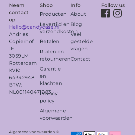
Neem
Shop
Info
Follow us
contact
Producten
About
op
Levertijd en
Blog
Hallo@candycase.nl
verzendkosten
Veel
Andries
Betalen
gestelde
Copierhof
vragen
1E
Ruilen en
3059LM
retourneren
Contact
Rotterdam
Garantie
KVK:
en
64342948
klachten
BTW:
NL001140471B83
Privacy
policy
Algemene
voorwaarden
Algemene voorwaarden ©