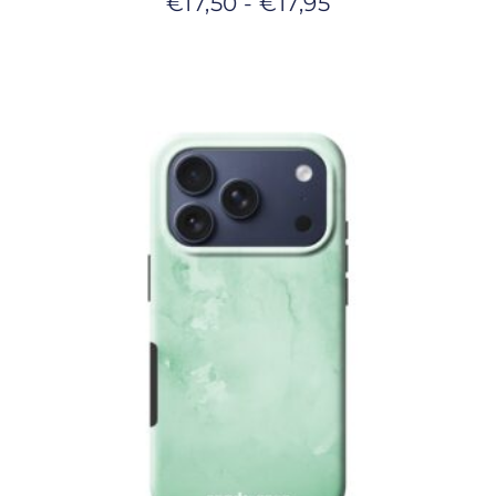
€
17,50
-
€
17,95