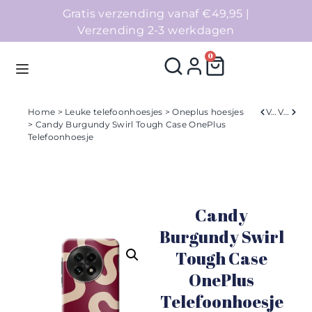
Gratis verzending vanaf €49,95 |
Verzending 2-3 werkdagen
0
Home
>
Leuke telefoonhoesjes
>
Oneplus hoesjes
Verleden
Volgend
> Candy Burgundy Swirl Tough Case OnePlus
Telefoonhoesje
Homepage
Telefoonhoesjes
Candy
Accessoires
Burgundy Swirl
Sale
Tough Case
OnePlus
Collecties
Telefoonhoesje