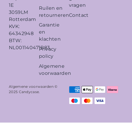
vragen
1E
Ruilen en
3059LM
retourneren
Contact
Rotterdam
Garantie
KVK:
en
64342948
klachten
BTW:
NL001140471B83
Privacy
policy
Algemene
voorwaarden
Algemene voorwaarden ©
2025
Candycase
.