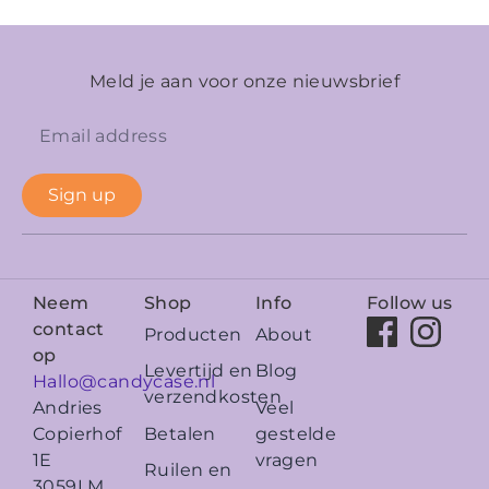
Meld je aan voor onze nieuwsbrief
Sign up
Neem
Shop
Info
Follow us
contact
Producten
About
op
Levertijd en
Blog
Hallo@candycase.nl
verzendkosten
Veel
Andries
Betalen
gestelde
Copierhof
vragen
1E
Ruilen en
3059LM