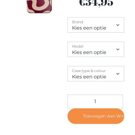
€
34,95
Contact
Brand
Model
Case type & colour
Toevoegen Aan Winkel