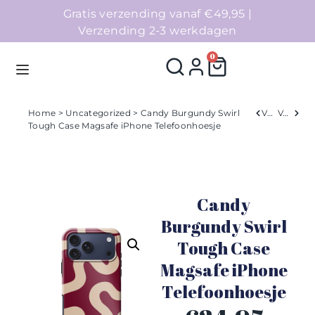
Gratis verzending vanaf €49,95 |
Verzending 2-3 werkdagen
0
Home
>
Uncategorized
> Candy Burgundy Swirl
Verleden
Volgend
Tough Case Magsafe iPhone Telefoonhoesje
Homepage
Telefoonhoesjes
Candy
Accessoires
Burgundy Swirl
Tough Case
Sale
Magsafe iPhone
Collecties
Telefoonhoesje