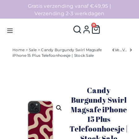
Gratis verzending vanaf €49,95 |
Verzending 2-3 werkdagen
0
Home
>
Sale
> Candy Burgundy Swirl Magsafe
Verleden
Volgend
iPhone 15 Plus Telefoonhoesje | Stock Sale
Homepage
Telefoonhoesjes
Candy
Accessoires
Burgundy Swirl
Magsafe iPhone
Sale
15 Plus
Collecties
Telefoonhoesje |
Stock Sale