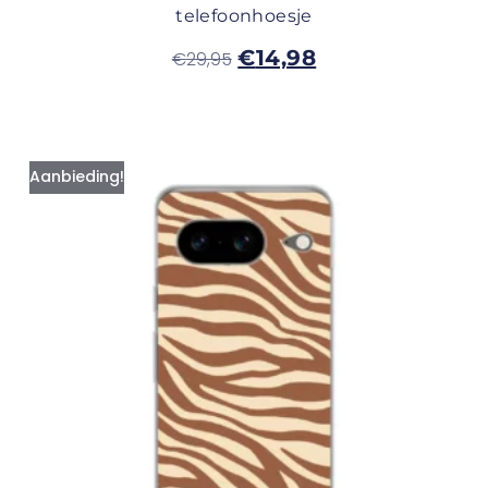
telefoonhoesje
€
14,98
€
29,95
Aanbieding!