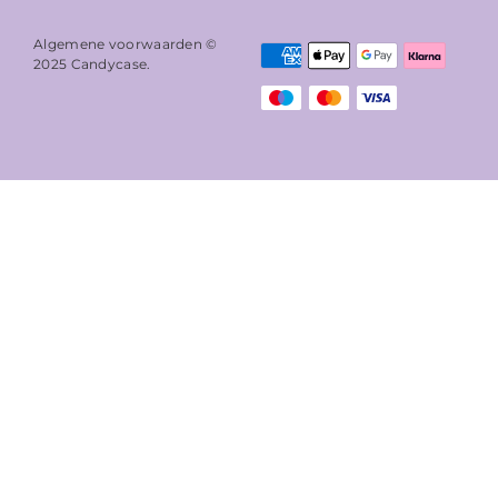
Algemene voorwaarden ©
2025
Candycase
.