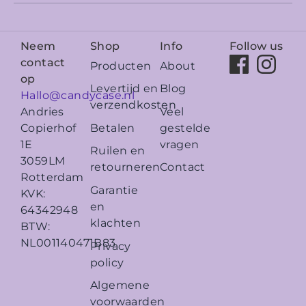
Neem
Shop
Info
Follow us
contact
Producten
About
op
Levertijd en
Blog
Hallo@candycase.nl
verzendkosten
Veel
Andries
Betalen
gestelde
Copierhof
vragen
1E
Ruilen en
3059LM
retourneren
Contact
Rotterdam
Garantie
KVK:
en
64342948
klachten
BTW:
NL001140471B83
Privacy
policy
Algemene
voorwaarden