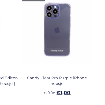
ed Editon
Candy Clear Pro Purple iPhone
hoesje |
hoesje
€
1,00
€
19,95