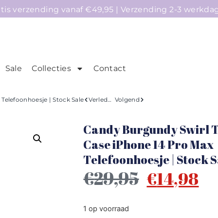
atis verzending vanaf €49,95 | Verzending 2-3 werkda
Sale
Collecties
Contact
mepage
Telefoonhoesjes
Accessoires
Sale
Telefoonhoesje | Stock Sale
Verleden
Volgend
Candy Burgundy Swirl 
Case iPhone 14 Pro Max
Telefoonhoesje | Stock S
€
29,95
€
14,98
1 op voorraad