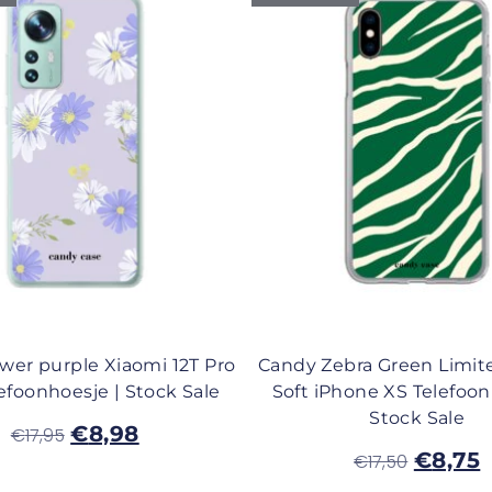
wer purple Xiaomi 12T Pro
Candy Zebra Green Limit
lefoonhoesje | Stock Sale
Soft iPhone XS Telefoon
Stock Sale
€
8,98
€
17,95
€
8,75
€
17,50