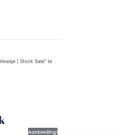
oesje | Stock Sale” te
uk
Aanbieding!