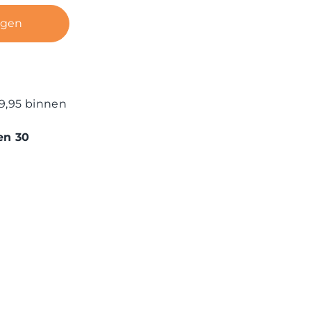
agen
9,95 binnen
en 30