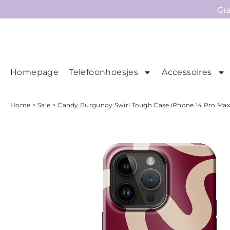
Gr
Homepage
Telefoonhoesjes
Accessoires
Ho
Homepage
Home
>
Sale
> Candy Burgundy Swirl Tough Case iPhone 14 Pro Max 
Telefoonhoesjes
Accessoires
Sale
Collecties
Contact