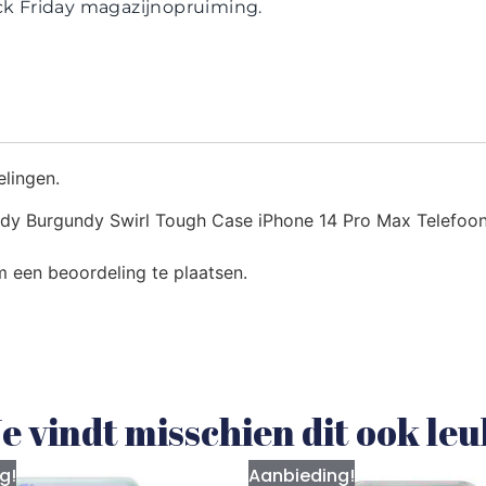
ack Friday magazijnopruiming.
elingen.
y Burgundy Swirl Tough Case iPhone 14 Pro Max Telefoonh
 een beoordeling te plaatsen.
e vindt misschien dit ook le
g!
Aanbieding!