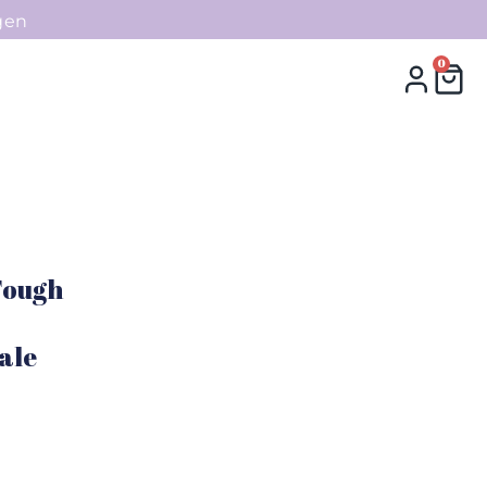
gen
0
0
Collecties
Contact
Tough
ale