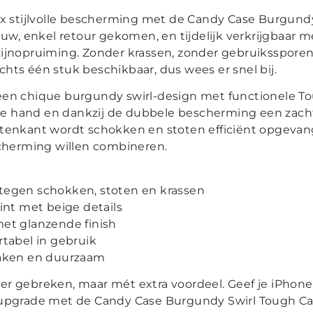
ax stijlvolle bescherming met de Candy Case Burgundy
euw, enkel retour gekomen, en tijdelijk verkrijgbaar m
ijnopruiming. Zonder krassen, zonder gebruikssporen
lechts één stuk beschikbaar, dus wees er snel bij.
een chique burgundy swirl-design met functionele T
n de hand en dankzij de dubbele bescherming een zac
tenkant wordt schokken en stoten efficiënt opgevang
scherming willen combineren.
tegen schokken, stoten en krassen
int met beige details
et glanzende finish
rtabel in gebruik
maken en duurzaam
 gebreken, maar mét extra voordeel. Geef je iPhone 1
upgrade met de Candy Case Burgundy Swirl Tough Cas