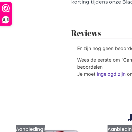
korting tijdens onze Bl
8,5
Reviews
Er zijn nog geen beoord
Wees de eerste om “Cand
beoordelen
Je moet
ingelogd zijn
om
J
Aanbieding!
Aanbiedin