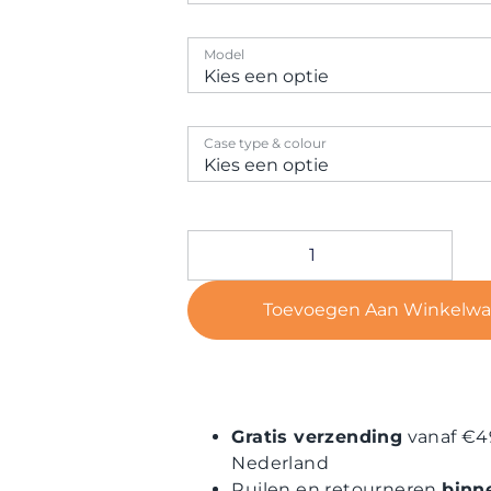
Model
Case type & colour
Toevoegen Aan Winkelw
Gratis verzending
vanaf €4
Nederland
Ruilen en retourneren
binn