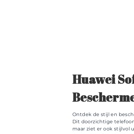
Huawei Sof
Bescherm
Ontdek de stijl en besc
Dit doorzichtige telefoo
maar ziet er ook stijlvo