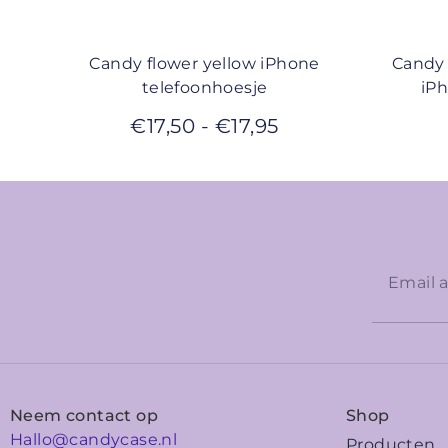
Candy flower yellow iPhone
Candy 
telefoonhoesje
iP
€
17,50
-
€
17,95
Neem contact op
Shop
Hallo@candycase.nl
Producten