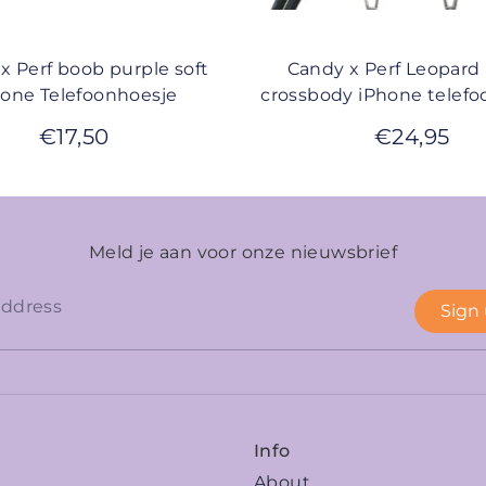
x Perf boob purple soft
Candy x Perf Leopard
hone Telefoonhoesje
crossbody iPhone telefo
€
17,50
€
24,95
Meld je aan voor onze nieuwsbrief
Sign
Info
About