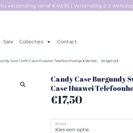
atis verzending vanaf €49,95 | Verzending 2-3 werkda
Sale
Collecties
Contact
mepage
Telefoonhoesjes
Accessoires
Sale
ndy Swirl Soft Case Huawei Telefoonhoesje
Verleden
Volgend
Candy Case Burgundy Sw
Case Huawei Telefoonho
€
17,50
Brand