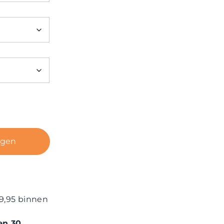
agen
9,95 binnen
en 30