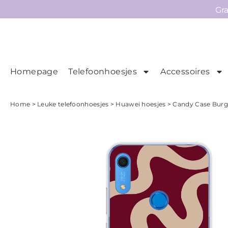
Gr
Homepage
Telefoonhoesjes
Accessoires
Ho
Homepage
Home
>
Leuke telefoonhoesjes
>
Huawei hoesjes
> Candy Case Burgu
Telefoonhoesjes
Accessoires
Sale
Collecties
Contact