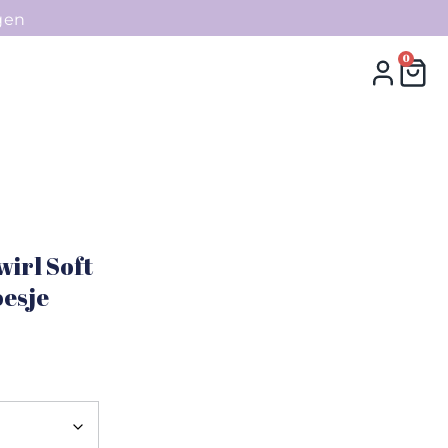
gen
0
0
Collecties
Contact
irl Soft
esje