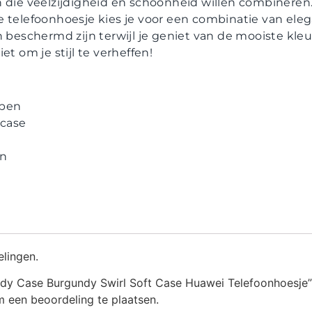
 die veelzijdigheid en schoonheid willen combineren
 telefoonhoesje kies je voor een combinatie van eleg
n beschermd zijn terwijl je geniet van de mooiste kl
et om je stijl te verheffen!
ppen
case
en
elingen.
dy Case Burgundy Swirl Soft Case Huawei Telefoonhoesje”
 een beoordeling te plaatsen.