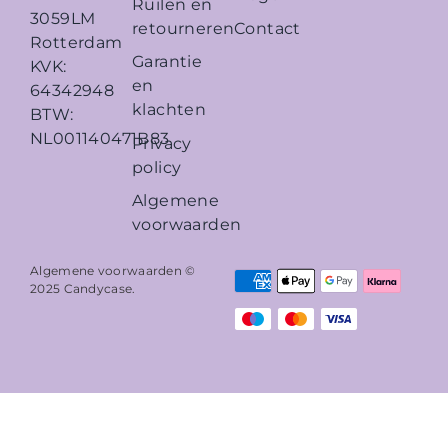
Ruilen en
3059LM
retourneren
Contact
Rotterdam
Garantie
KVK:
en
64342948
klachten
BTW:
NL001140471B83
Privacy
policy
Algemene
voorwaarden
Algemene voorwaarden ©
2025
Candycase
.