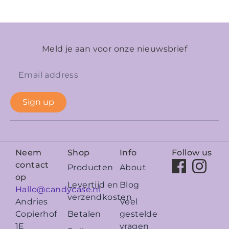
Meld je aan voor onze nieuwsbrief
Sign up
Neem
Shop
Info
Follow us
contact
Producten
About
op
Levertijd en
Blog
Hallo@candycase.nl
verzendkosten
Veel
Andries
Betalen
gestelde
Copierhof
vragen
1E