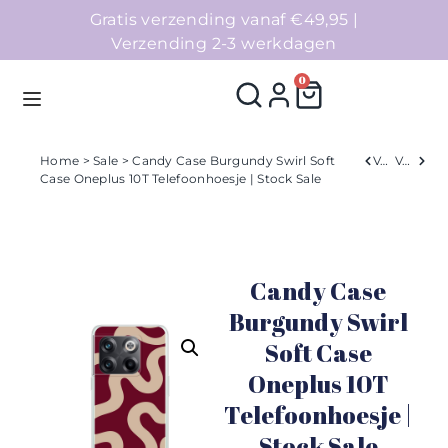
Gratis verzending vanaf €49,95 |
Verzending 2-3 werkdagen
0
Home
>
Sale
> Candy Case Burgundy Swirl Soft
Verleden
Volgend
Case Oneplus 10T Telefoonhoesje | Stock Sale
Homepage
Telefoonhoesjes
Candy Case
Accessoires
Burgundy Swirl
Soft Case
Sale
Oneplus 10T
Collecties
Telefoonhoesje |
Stock Sale