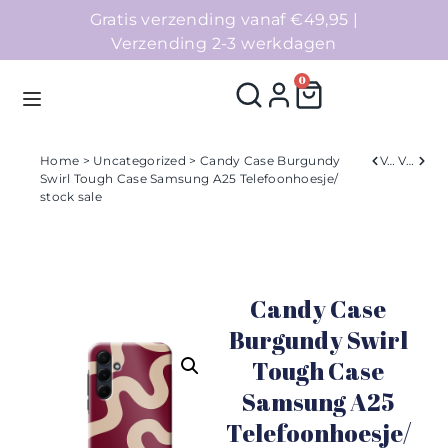
Gratis verzending vanaf €49,95 |
Verzending 2-3 werkdagen
0
Home
>
Uncategorized
> Candy Case Burgundy
Verleden
Volgend
Swirl Tough Case Samsung A25 Telefoonhoesje/
stock sale
Homepage
Telefoonhoesjes
Candy Case
Accessoires
Burgundy Swirl
Sale
Tough Case
Samsung A25
Collecties
Telefoonhoesje/