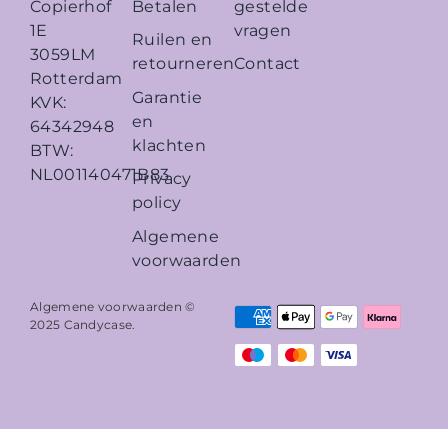
Betalen
gestelde
Copierhof
vragen
1E
Ruilen en
3059LM
retourneren
Contact
Rotterdam
Garantie
KVK:
en
64342948
klachten
BTW:
NL001140471B83
Privacy
policy
Algemene
voorwaarden
Algemene voorwaarden ©
2025
Candycase
.