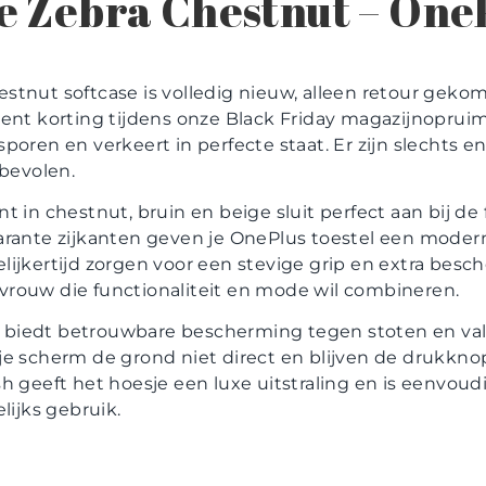
 Zebra Chestnut – OneP
tnut softcase is volledig nieuw, alleen retour gekom
ent korting tijdens onze Black Friday magazijnopruimin
poren en verkeert in perfecte staat. Er zijn slechts e
nbevolen.
 in chestnut, bruin en beige sluit perfect aan bij de 
rante zijkanten geven je OnePlus toestel een moderne
egelijkertijd zorgen voor een stevige grip en extra bes
rouw die functionaliteit en mode wil combineren.
en biedt betrouwbare bescherming tegen stoten en val
je scherm de grond niet direct en blijven de drukkno
h geeft het hoesje een luxe uitstraling en is eenvoud
lijks gebruik.
n