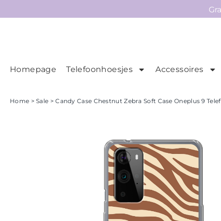
Gr
Homepage
Telefoonhoesjes
Accessoires
Ho
Homepage
Home
>
Sale
> Candy Case Chestnut Zebra Soft Case Oneplus 9 Telef
Telefoonhoesjes
Accessoires
Sale
Collecties
Contact