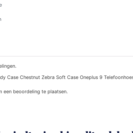
e
n
elingen.
y Case Chestnut Zebra Soft Case Oneplus 9 Telefoonhoesj
 een beoordeling te plaatsen.