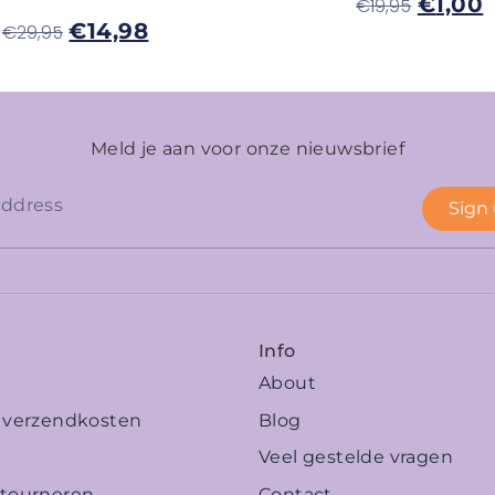
€
1,00
€
19,95
€
14,98
€
29,95
Meld je aan voor onze nieuwsbrief
Sign
Info
About
n verzendkosten
Blog
Veel gestelde vragen
etourneren
Contact