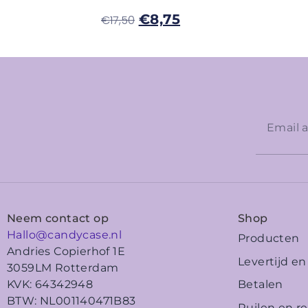
€
8,75
€
17,50
Neem contact op
Shop
Hallo@candycase.nl
Producten
Andries Copierhof 1E
Levertijd e
3059LM Rotterdam
Betalen
KVK: 64342948
BTW: NL001140471B83
Ruilen en r