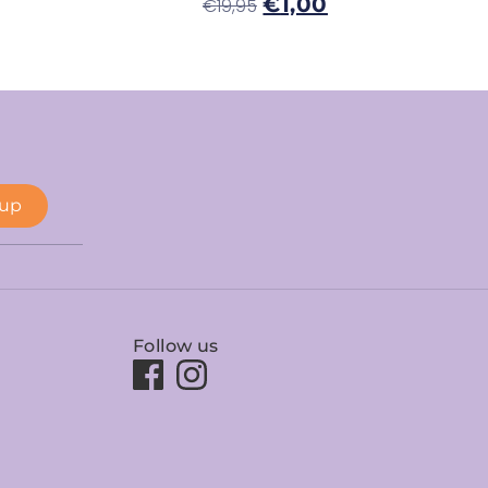
€
1,00
€
19,95
 up
Follow us