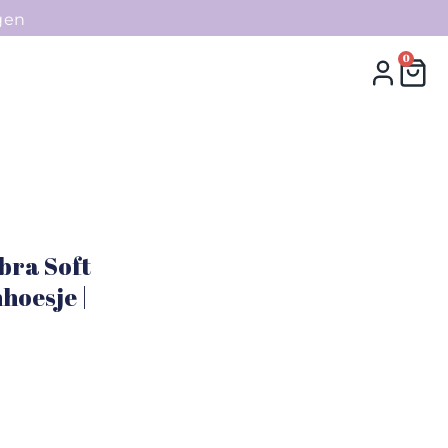
gen
0
0
Collecties
Contact
bra Soft
hoesje |