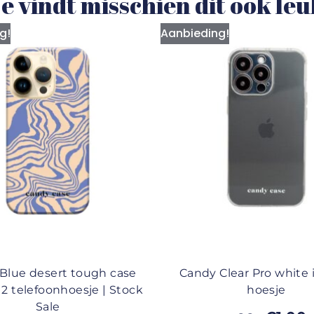
e vindt misschien dit ook le
g!
Aanbieding!
Blue desert tough case
Candy Clear Pro white
12 telefoonhoesje | Stock
hoesje
Sale