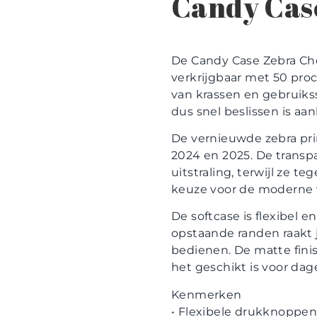
Candy Case
De Candy Case Zebra Ches
verkrijgbaar met 50 proc
van krassen en gebruikss
dus snel beslissen is aa
De vernieuwde zebra print
2024 en 2025. De transpa
uitstraling, terwijl ze t
keuze voor de moderne v
De softcase is flexibel 
opstaande randen raakt 
bedienen. De matte finis
het geschikt is voor dage
Kenmerken
• Flexibele drukknoppe