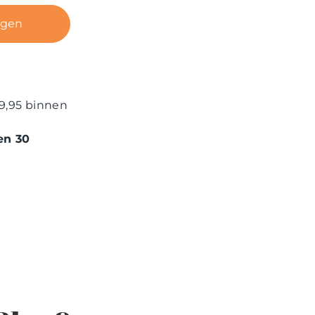
agen
9,95 binnen
en 30