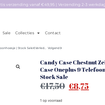
atis verzending vanaf €49,95 | Verzending 2-3 werkda
Sale
Collecties
Contact
mepage
Telefoonhoesjes
Accessoires
Sale
oonhoesje | Stock Sale
Verleden
Volgend
Candy Case Chestnut Ze
Case Oneplus 9 Telefoon
Stock Sale
€
17,50
€
8,75
1 op voorraad