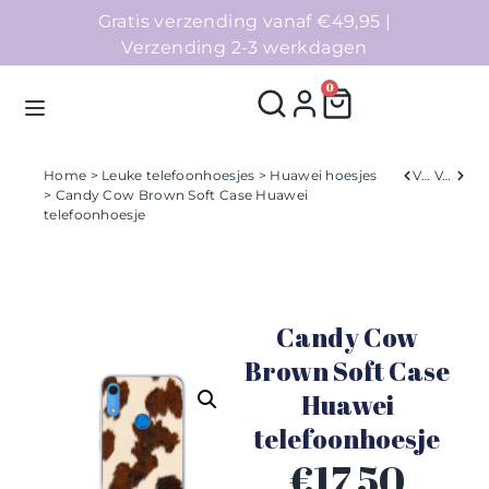
Gratis verzending vanaf €49,95 |
Verzending 2-3 werkdagen
0
Home
>
Leuke telefoonhoesjes
>
Huawei hoesjes
Verleden
Volgend
> Candy Cow Brown Soft Case Huawei
telefoonhoesje
Homepage
Telefoonhoesjes
Candy Cow
Accessoires
Brown Soft Case
Sale
Huawei
telefoonhoesje
Collecties
€
17,50