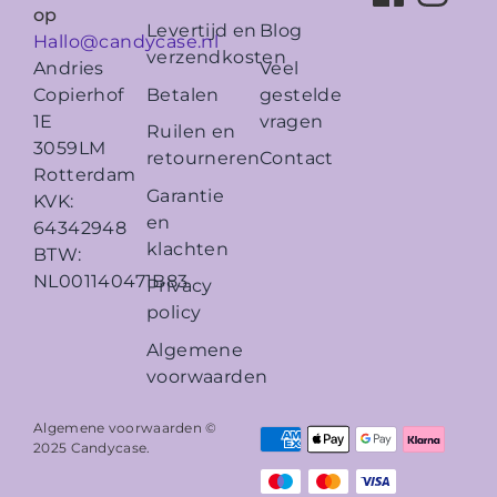
op
Levertijd en
Blog
Hallo@candycase.nl
verzendkosten
Veel
Andries
Betalen
gestelde
Copierhof
vragen
1E
Ruilen en
3059LM
retourneren
Contact
Rotterdam
Garantie
KVK:
en
64342948
klachten
BTW:
NL001140471B83
Privacy
policy
Algemene
voorwaarden
Algemene voorwaarden ©
2025
Candycase
.