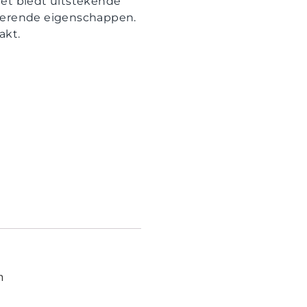
 Het biedt uitstekende
rberende eigenschappen.
akt.
n