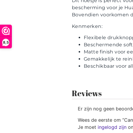
Dit hoesje is perfect voo
bescherming voor je Hua
Bovendien voorkomen de
Kenmerken:
Flexibele drukkno
8,5
Beschermende softc
Matte finish voor een
Gemakkelijk te reini
Beschikbaar voor a
Reviews
Er zijn nog geen beoord
Wees de eerste om “Can
Je moet
ingelogd zijn
om