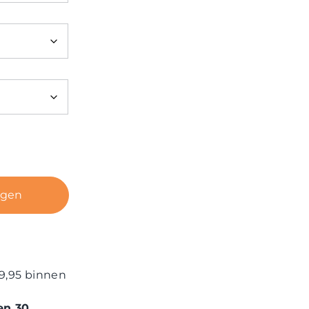
agen
9,95 binnen
en 30