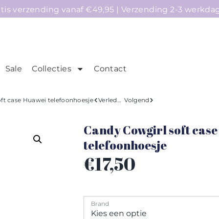
atis verzending vanaf €49,95 | Verzending 2-3 werkda
Sale
Collecties
Contact
mepage
Telefoonhoesjes
Accessoires
Sale
ft case Huawei telefoonhoesje
Verleden
Volgend
Candy Cowgirl soft cas
telefoonhoesje
€
17,50
Brand