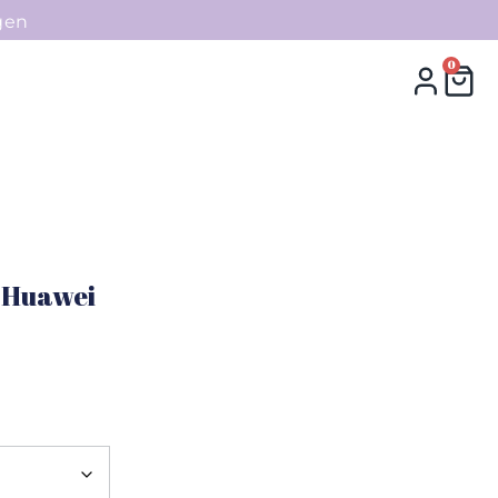
gen
0
0
Collecties
Contact
e Huawei