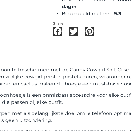
dagen
Beoordeeld met een
9.3
Share
efoon te beschermen met de Candy Cowgirl Soft Case! 
n vrolijke cowgirl-print in pastelkleuren, waaronder r
zen en cactus maken dit hoesje een must-have voor a
foonhoesje is een onmisbaar accessoire voor elke outfi
die passen bij elke outfit.
rpen met als belangrijkste doel om je telefoon optim
is geen uitzondering.