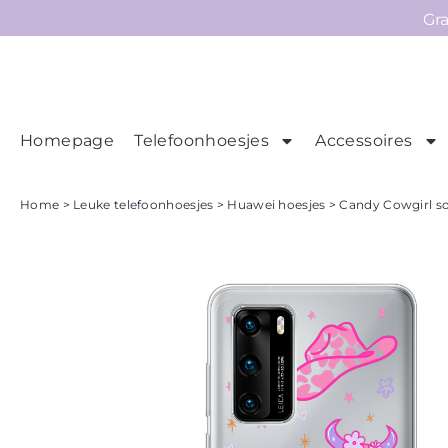
Gr
Homepage
Telefoonhoesjes
Accessoires
Ho
Homepage
Home
>
Leuke telefoonhoesjes
>
Huawei hoesjes
> Candy Cowgirl so
Telefoonhoesjes
Accessoires
Sale
Collecties
Contact