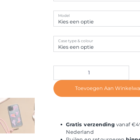
Model
Case type & colour
Toevoegen Aan Winkelw
Gratis verzending
vanaf €4
Nederland
Ruilen en retourneren
binn