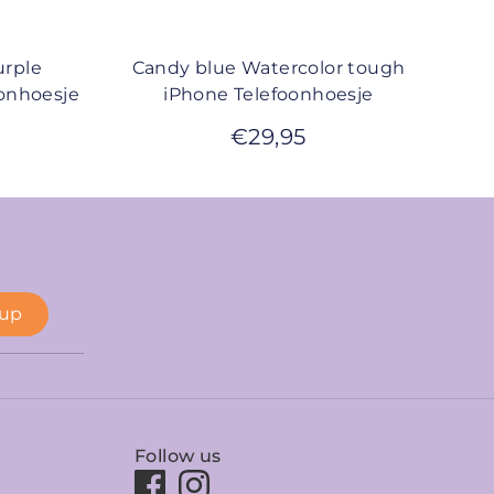
urple
Candy blue Watercolor tough
onhoesje
iPhone Telefoonhoesje
€
29,95
 up
Follow us