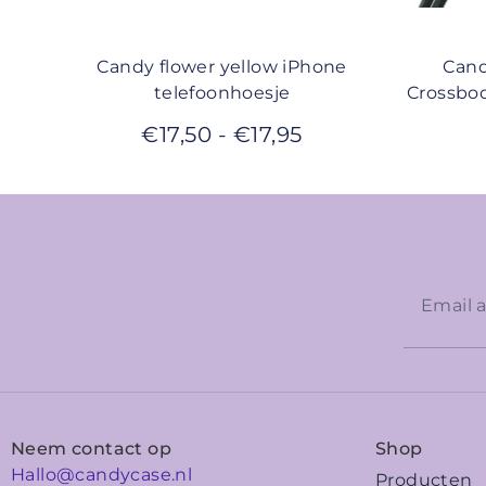
Candy flower yellow iPhone
Cand
telefoonhoesje
Crossbod
€
17,50
-
€
17,95
Neem contact op
Shop
Hallo@candycase.nl
Producten