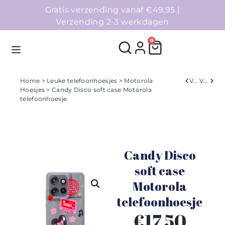
Gratis verzending vanaf €49,95 |
Verzending 2-3 werkdagen
0
Home
>
Leuke telefoonhoesjes
>
Motorola
Verleden
Volgend
Hoesjes
> Candy Disco soft case Motorola
telefoonhoesje
Homepage
Telefoonhoesjes
Candy Disco
Accessoires
soft case
Sale
Motorola
telefoonhoesje
Collecties
€
17,50