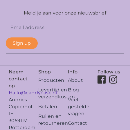
Meld je aan voor onze nieuwsbrief
Sign up
Neem
Shop
Info
Follow us
contact
Producten
About
op
Levertijd en
Blog
Hallo@candycase.nl
verzendkosten
Veel
Andries
Betalen
gestelde
Copierhof
vragen
1E
Ruilen en
3059LM
retourneren
Contact
Rotterdam