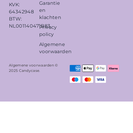
Garantie
KVK:
en
64342948
klachten
BTW:
NL001140471B83
Privacy
policy
Algemene
voorwaarden
Algemene voorwaarden ©
2025
Candycase
.