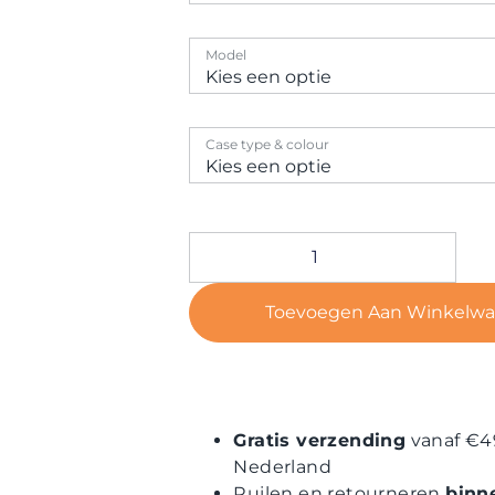
Model
Case type & colour
Toevoegen Aan Winkelw
Gratis verzending
vanaf €4
Nederland
Ruilen en retourneren
binn