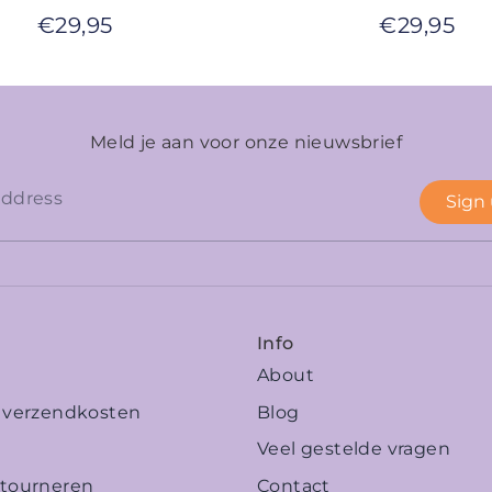
€
29,95
€
29,95
Meld je aan voor onze nieuwsbrief
Sign
Info
About
n verzendkosten
Blog
Veel gestelde vragen
etourneren
Contact