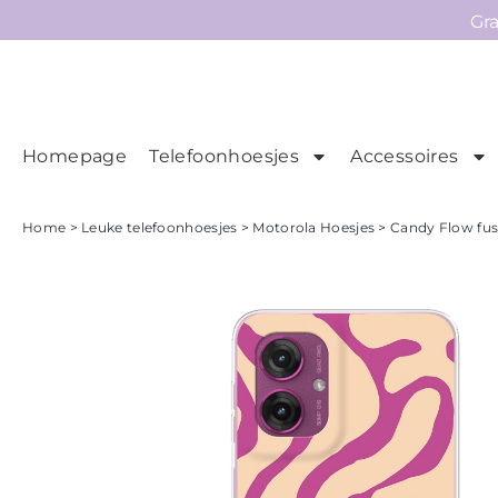
Gr
Homepage
Telefoonhoesjes
Accessoires
Ho
Homepage
Home
>
Leuke telefoonhoesjes
>
Motorola Hoesjes
> Candy Flow fus
Telefoonhoesjes
Accessoires
Sale
Collecties
Contact