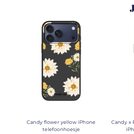
J
Candy flower yellow iPhone
Candy x 
telefoonhoesje
iP