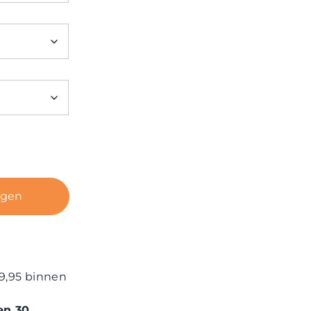
agen
9,95 binnen
en 30