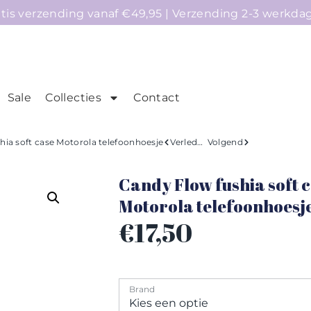
atis verzending vanaf €49,95 | Verzending 2-3 werkda
Sale
Collecties
Contact
mepage
Telefoonhoesjes
Accessoires
Sale
hia soft case Motorola telefoonhoesje
Verleden
Volgend
Candy Flow fushia soft 
Motorola telefoonhoesj
€
17,50
Brand