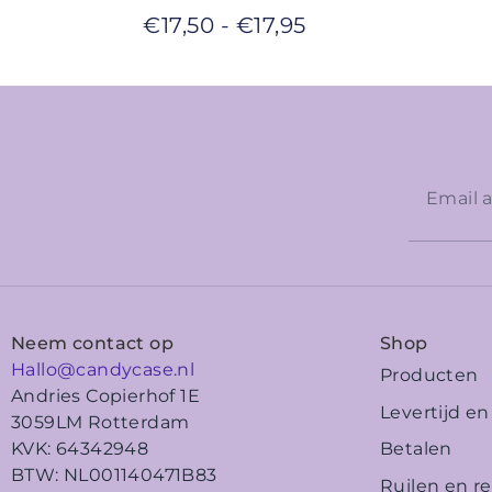
€
17,50
-
€
17,95
Neem contact op
Shop
Hallo@candycase.nl
Producten
Andries Copierhof 1E
Levertijd e
3059LM Rotterdam
Betalen
KVK: 64342948
BTW: NL001140471B83
Ruilen en r