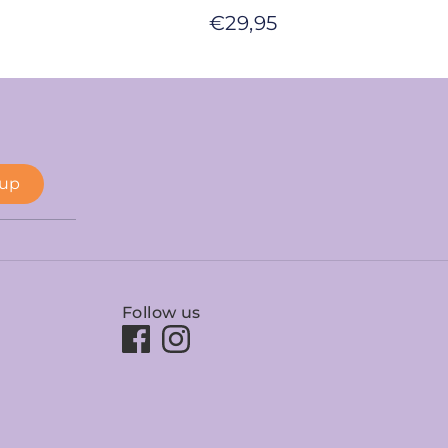
€
29,95
 up
Follow us