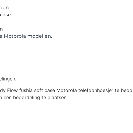
ppen
case
en
lle Motorola modellen.
elingen.
y Flow fushia soft case Motorola telefoonhoesje” te beoo
 een beoordeling te plaatsen.