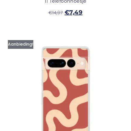
11 Telefoonhoesje
€
7,49
€
14,97
Aanbieding!