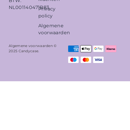
BTW:
NL001140471B83
Privacy
policy
Algemene
voorwaarden
Algemene voorwaarden ©
2025
Candycase
.