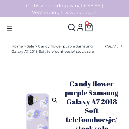
Gratis verzending vanaf €49,95 |
Verzending 2-3 werkdagen
0
Home
>
Sale
> Candy flower purple Samsung
Verleden
Volgend
Galaxy A7 2018 Soft telefoonhoesje/ stock sale
Homepage
Telefoonhoesjes
Candy flower
Accessoires
purple Samsung
Galaxy A7 2018
Sale
Soft
Collecties
telefoonhoesje/
stock sale