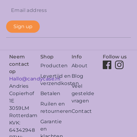
Sign up
Neem
Shop
Info
Follow us
contact
Producten
About
op
Levertijd en
Blog
Hallo@candycase.nl
verzendkosten
Veel
Andries
Betalen
gestelde
Copierhof
vragen
1E
Ruilen en
3059LM
retourneren
Contact
Rotterdam
Garantie
KVK:
en
64342948
klachten