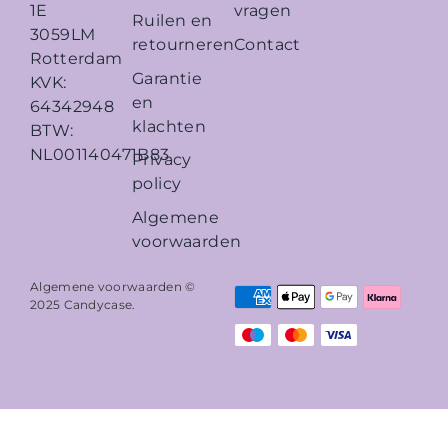
vragen
1E
Ruilen en
3059LM
retourneren
Contact
Rotterdam
Garantie
KVK:
en
64342948
klachten
BTW:
NL001140471B83
Privacy
policy
Algemene
voorwaarden
Algemene voorwaarden ©
2025
Candycase
.