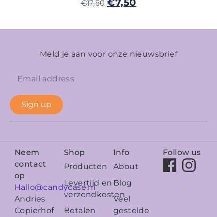
€
7,50
€
17,50
Meld je aan voor onze nieuwsbrief
Sign up
Neem
Shop
Info
Follow us
contact
Producten
About
op
Levertijd en
Blog
Hallo@candycase.nl
verzendkosten
Veel
Andries
Betalen
gestelde
Copierhof