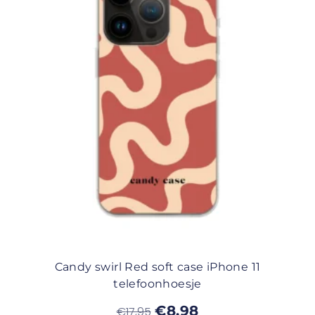
Candy swirl Red soft case iPhone 11
telefoonhoesje
€
8,98
€
17,95