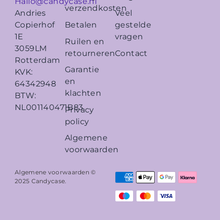
Hallo@candycase.nl
verzendkosten
Veel
Andries
Betalen
gestelde
Copierhof
vragen
1E
Ruilen en
3059LM
retourneren
Contact
Rotterdam
Garantie
KVK:
en
64342948
klachten
BTW:
NL001140471B83
Privacy
policy
Algemene
voorwaarden
Algemene voorwaarden ©
2025
Candycase
.