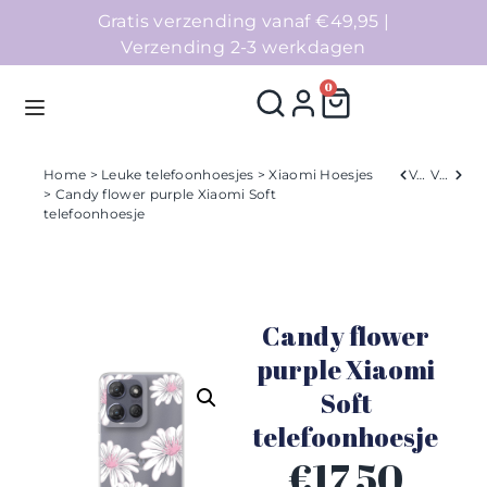
Gratis verzending vanaf €49,95 |
Verzending 2-3 werkdagen
0
Home
>
Leuke telefoonhoesjes
>
Xiaomi Hoesjes
Verleden
Volgend
> Candy flower purple Xiaomi Soft
telefoonhoesje
Homepage
Telefoonhoesjes
Candy flower
Accessoires
purple Xiaomi
Sale
Soft
telefoonhoesje
Collecties
€
17,50