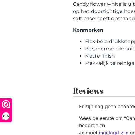
Candy flower white is u
op het doorzichtige hoes
soft case heeft opstaan
Kenmerken
Flexibele drukkno
Beschermende soft
Matte finish
Makkelijk te reinig
Reviews
Er zijn nog geen beoord
8,5
Wees de eerste om “Cand
beoordelen
Je moet
ingelogd zijn
om