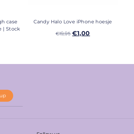
gh case
Candy Halo Love iPhone hoesje
 | Stock
€
1,00
€
19,95
 up