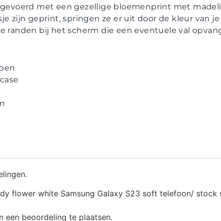
itgevoerd met een gezellige bloemenprint met madelie
je zijn geprint, springen ze er uit door de kleur van 
de randen bij het scherm die een eventuele val opvan
ppen
case
en
elingen.
y flower white Samsung Galaxy S23 soft telefoon/ stock s
 een beoordeling te plaatsen.