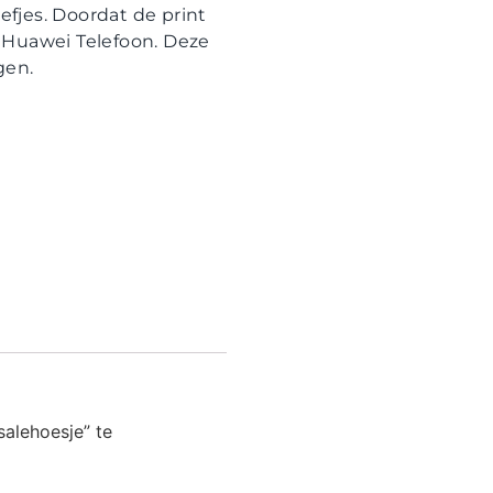
fjes. Doordat de print
je Huawei Telefoon. Deze
gen.
alehoesje” te