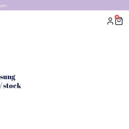
gen
0
0
Collecties
Contact
msung
/ stock