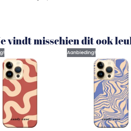
e vindt misschien dit ook le
g!
Aanbieding!