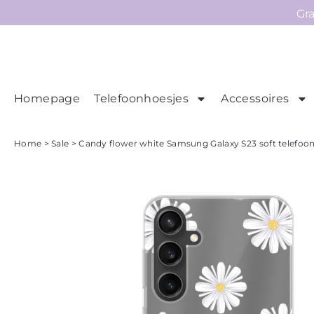
Gr
Homepage
Telefoonhoesjes
Accessoires
Ho
Homepage
Home
>
Sale
> Candy flower white Samsung Galaxy S23 soft telefoon
Telefoonhoesjes
Accessoires
Sale
Collecties
Contact