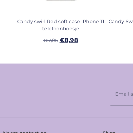
Candy swirl Red soft case iPhone 11
Candy Swi
telefoonhoesje
€
8,98
€
17,95