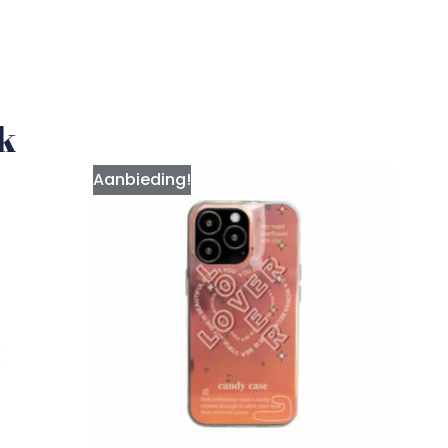
uk
Aanbieding!