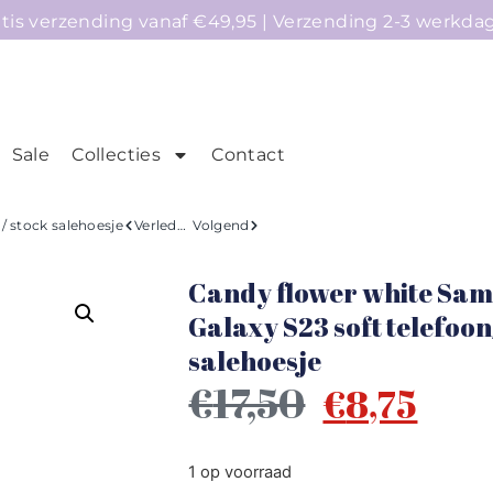
atis verzending vanaf €49,95 | Verzending 2-3 werkda
Sale
Collecties
Contact
mepage
Telefoonhoesjes
Accessoires
Sale
/ stock salehoesje
Verleden
Volgend
Candy flower white Sa
Galaxy S23 soft telefoon
salehoesje
€
17,50
€
8,75
1 op voorraad