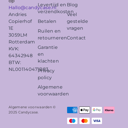
op
Levertijd en
Blog
Hallo@candycase.nl
verzendkosten
Veel
Andries
Betalen
gestelde
Copierhof
vragen
1E
Ruilen en
3059LM
retourneren
Contact
Rotterdam
Garantie
KVK:
en
64342948
klachten
BTW:
NL001140471B83
Privacy
policy
Algemene
voorwaarden
Algemene voorwaarden ©
2025
Candycase
.