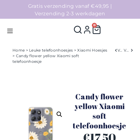
Gratis verzending vanaf €49,95 |
Verzending 2-3 werkdagen
0
Home
>
Leuke telefoonhoesjes
>
Xiaomi Hoesjes
Verleden
Volgend
> Candy flower yellow Xiaomi soft
telefoonhoesje
Homepage
Telefoonhoesjes
Candy flower
Accessoires
yellow Xiaomi
Sale
soft
telefoonhoesje
Collecties
€
17,50