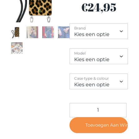
Contact
€
24,95
Brand
Model
Case type & colour
Toevoegen Aan Winkel