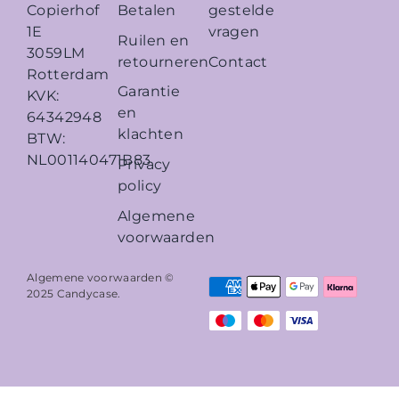
Betalen
gestelde
Copierhof
vragen
1E
Ruilen en
3059LM
retourneren
Contact
Rotterdam
Garantie
KVK:
en
64342948
klachten
BTW:
NL001140471B83
Privacy
policy
Algemene
voorwaarden
Algemene voorwaarden ©
2025
Candycase
.