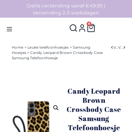
Gratis verzending vanaf €49,95 |
Verzending 2-3 werkdagen
0
Home
>
Leuke telefoonhoesjes
>
Samsung
Verleden
Volgend
Hoesjes
> Candy Leopard Brown Crossbody Case
Samsung Telefoonhoesje
Homepage
Telefoonhoesjes
Candy Leopard
Accessoires
Brown
Sale
Crossbody Case
Samsung
Collecties
Telefoonhoesje