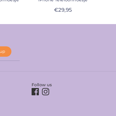
€
29,95
 up
Follow us