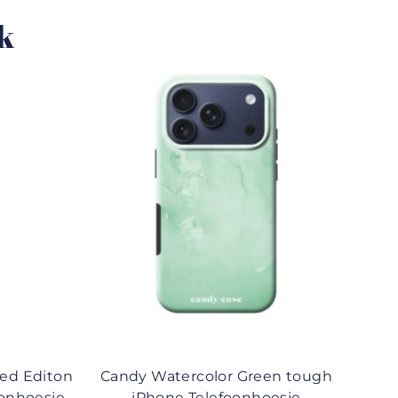
uk
ted Editon
Candy Watercolor Green tough
oonhoesje
iPhone Telefoonhoesje