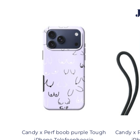
J
Candy x Perf boob purple Tough
Candy x 
iPhone Telefoonhoesje
iP