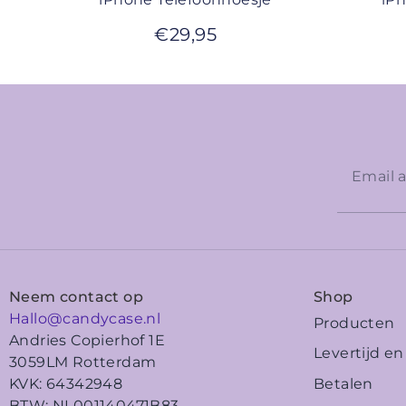
€
29,95
Neem contact op
Shop
Hallo@candycase.nl
Producten
Andries Copierhof 1E
Levertijd e
3059LM Rotterdam
Betalen
KVK: 64342948
BTW: NL001140471B83