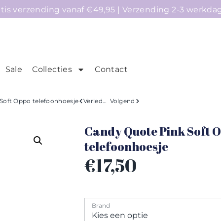
atis verzending vanaf €49,95 | Verzending 2-3 werkda
Sale
Collecties
Contact
mepage
Telefoonhoesjes
Accessoires
Sale
Soft Oppo telefoonhoesje
Verleden
Volgend
Candy Quote Pink Soft 
telefoonhoesje
€
17,50
Brand