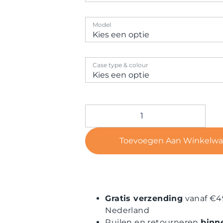
Model
Case type & colour
Toevoegen Aan Winkelw
Gratis verzending
vanaf €4
Nederland
Ruilen en retourneren
binn