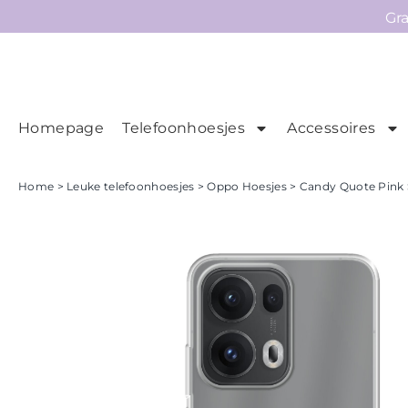
Gr
Homepage
Telefoonhoesjes
Accessoires
Ho
Homepage
Home
>
Leuke telefoonhoesjes
>
Oppo Hoesjes
> Candy Quote Pink 
Telefoonhoesjes
Accessoires
Sale
Collecties
Contact