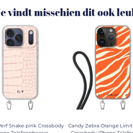
e vindt misschien dit ook le
Perf Snake pink Crossbody
Candy Zebra Orange Limi
hone Telefoonhoesje
Crossbody iPhone Telef