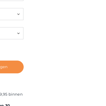
agen
9,95 binnen
en 30